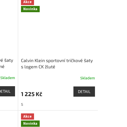
Akce
Novinka
vé šaty
Calvin Klein sportovní tričkové šaty
ené
s logem CK žluté
Skladem
Skladem
DETAIL
DETAIL
1 225 Kč
S
Akce
Novinka