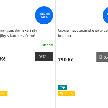
1 580 Kč
–50 %
Triangles dámské šaty
Luxusní společenské šaty če
jlky s kamínky černé
krajkou
Skladem
DETAIL
Do
 Kč
790 Kč
Tip
odej
Výprodej