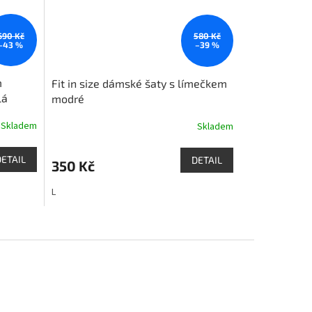
690 Kč
580 Kč
–43 %
–39 %
m
Fit in size dámské šaty s límečkem
lá
modré
Skladem
Skladem
DETAIL
DETAIL
350 Kč
L