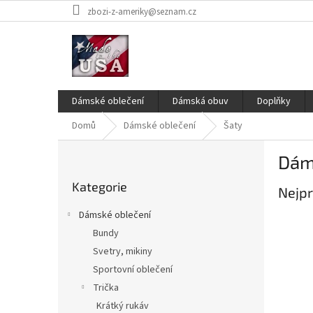
Přejít
zbozi-z-ameriky@seznam.cz
na
obsah
Dámské oblečení
Dámská obuv
Doplňky
Domů
Dámské oblečení
Šaty
P
Dám
o
Přeskočit
s
Kategorie
kategorie
Nejpr
t
r
Dámské oblečení
a
Bundy
n
Svetry, mikiny
n
í
Sportovní oblečení
p
Trička
a
Krátký rukáv