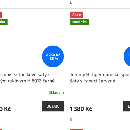
L
Akce
nka
Novinka
2 250 Kč
1
–35 %
s unisex tunikové šaty s
Tommy Hilfiger dámské spor
hým rukávem HI6012 černé
šaty s kapucí červené
Skladem
DETAIL
0 Kč
1 380 Kč
S