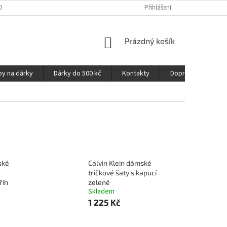
OPRAVA A PLATBA
NAPIŠTE NÁM
OZNAČENÍ MATERIÁLŮ
Přihlášení
VELIK
NÁKUPNÍ
Prázdný košík
KOŠÍK
py na dárky
Dárky do 500 kč
Kontakty
Doprava a platba
ské
Calvin Klein dámské
tričkové šaty s kapucí
řih
zelené
Skladem
1 225 Kč