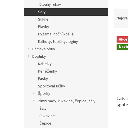
n
Dlouhý rukáv
e
Ř
Šaty
l
a
Nejdra
Sukně
z
Plavky
e
Pyžama, noční košile
V
n
Akce
Kalhoty, tepláky, legíny
ý
í
Novi
p
p
Dámská obuv
i
r
Doplňky
s
o
Kabelky
p
d
Peněženky
r
u
Pásky
o
k
d
Sportovní tašky
t
u
ů
Šperky
Calvi
k
Zimní sady, rukavice, čepice, šály
spol
t
Šály
ů
Rukavice
Čepice