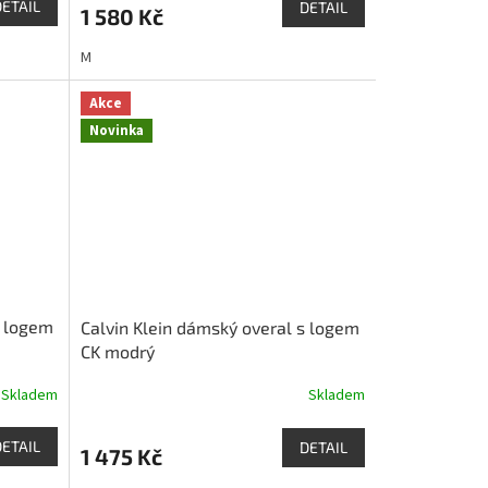
DETAIL
DETAIL
1 580 Kč
M
Akce
Novinka
s logem
Calvin Klein dámský overal s logem
CK modrý
Skladem
Skladem
DETAIL
DETAIL
1 475 Kč