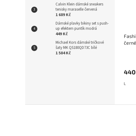
Calvin Klein dámské sneakers
tenisky maraselle červená
1 689 Kč
Dámské plavky bikiny set s push-
up efektem puntík modrá
449 Kč
Fashi
Michael Kors dámské tričkové
čern
šaty MK QS180QD73C bílé
1 584 Kč
440
L
Z
á
p
a
t