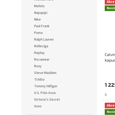
Akce
Mohito
Novi
Napapijri
Nike
Paul Frank
Puma
Ralph Lauren
Relleciga
Replay
Calvi
Rocawear
kapuc
Roxy
Steve Madden
Tchibo
1 22
Tommy Hilfiger
U.S. Polo Assn.
S
Victoria’s Secret
Akce
Xoxo
Novi