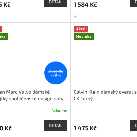
DETAIL
5 Kč
1 584 Kč
S
Akce
nka
Novinka
3 625 Kč
–58 %
en Marc Valvo dámské
Calvin Klein dámský overal 
jlky společenské design šaty
CK černý
dobením černé
Skladem
DETAIL
0 Kč
1 475 Kč