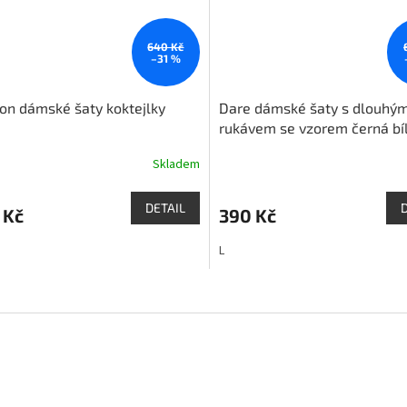
640 Kč
–31 %
on dámské šaty koktejlky
Dare dámské šaty s dlouhý
é
rukávem se vzorem černá bí
Skladem
DETAIL
 Kč
390 Kč
L
O
v
l
á
d
a
c