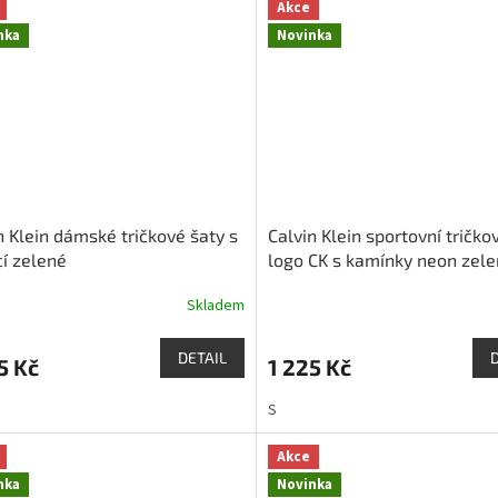
Akce
nka
Novinka
n Klein dámské tričkové šaty s
Calvin Klein sportovní tričko
í zelené
logo CK s kamínky neon zel
Skladem
DETAIL
5 Kč
1 225 Kč
S
Akce
nka
Novinka