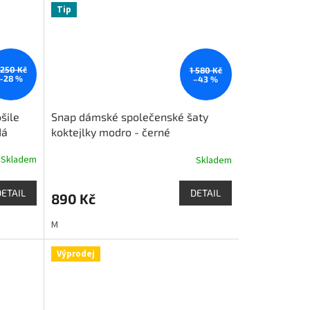
Tip
 250 Kč
1 580 Kč
–28 %
–43 %
šile
Snap dámské společenské šaty
dá
koktejlky modro - černé
Skladem
Skladem
DETAIL
DETAIL
890 Kč
M
Výprodej