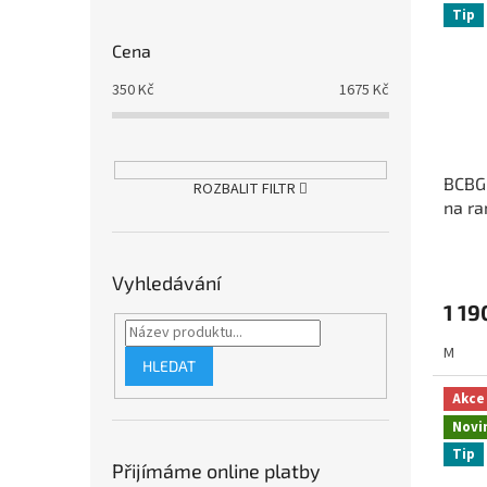
Tip
Cena
350
Kč
1675
Kč
BCBG 
ROZBALIT FILTR
na ra
Vyhledávání
1 19
M
HLEDAT
Akce
Novi
Tip
Přijímáme online platby