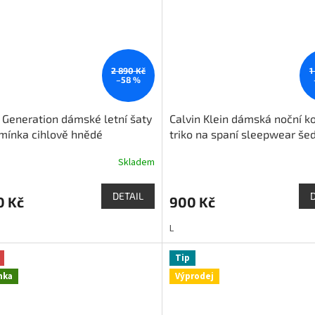
2 890 Kč
1
–58 %
Generation dámské letní šaty
Calvin Klein dámská noční ko
mínka cihlově hnědé
triko na spaní sleepwear še
Skladem
DETAIL
0 Kč
900 Kč
L
Tip
nka
Výprodej