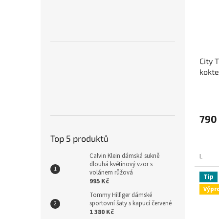
City 
kokte
790
Top 5 produktů
L
Calvin Klein dámská sukně
dlouhá květinový vzor s
volánem růžová
Tip
995 Kč
Výpr
Tommy Hilfiger dámské
sportovní šaty s kapucí červené
1 380 Kč