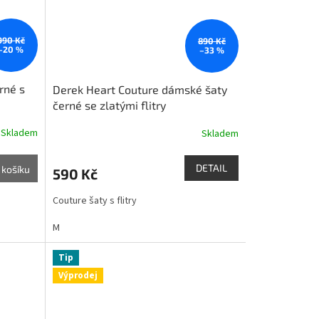
990 Kč
890 Kč
–20 %
–33 %
rné s
Derek Heart Couture dámské šaty
černé se zlatými flitry
Skladem
Skladem
DETAIL
 košíku
590 Kč
Couture šaty s flitry
M
Tip
Výprodej