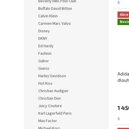
Beverly Hills Polo Club
S
Buffalo David Bitton
Akce
Calvin Klein
Novi
Carmen Marc Valvo
Disney
DKNY
Ed Hardy
Fashion
Gabor
Guess
Adida
Harley Davidson
dlou
Hot Kiss
Christian Audigier
Christian Dior
Juicy Couture
1 45
Karl Lagerfeld Paris
S
Max Factor
Michael Kors