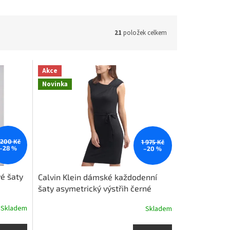
21
položek celkem
Akce
Novinka
 200 Kč
1 975 Kč
–28 %
–20 %
é šaty
Calvin Klein dámské každodenní
šaty asymetrický výstřih černé
Skladem
Skladem