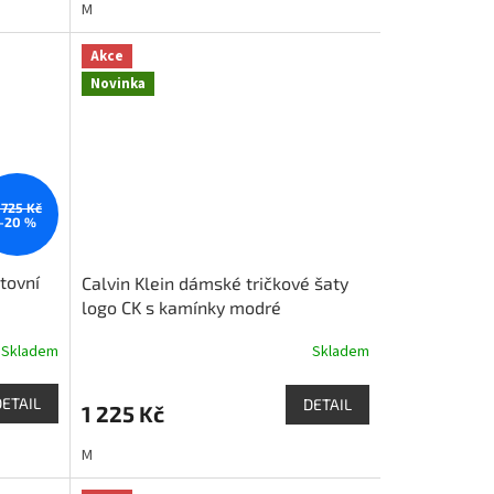
M
Akce
Novinka
 725 Kč
–20 %
tovní
Calvin Klein dámské tričkové šaty
logo CK s kamínky modré
Skladem
Skladem
DETAIL
DETAIL
1 225 Kč
M