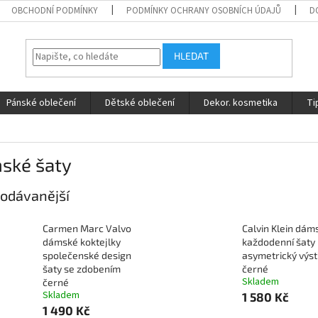
OBCHODNÍ PODMÍNKY
PODMÍNKY OCHRANY OSOBNÍCH ÚDAJŮ
D
HLEDAT
Pánské oblečení
Dětské oblečení
Dekor. kosmetika
Ti
ské šaty
odávanější
Carmen Marc Valvo
Calvin Klein dám
dámské koktejlky
každodenní šaty
společenské design
asymetrický výst
šaty se zdobením
černé
Skladem
černé
Skladem
1 580 Kč
1 490 Kč