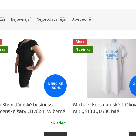
žší
Nejlevnější
Nejprodávanější
Abecedně
Akce
nka
Novinka
3 350 Kč
2
–50 %
n Klein dámské business
Michael Kors dámské tričkov
ečenské šaty CD7C24FW černé
MK QS180QD73C bílé
Skladem