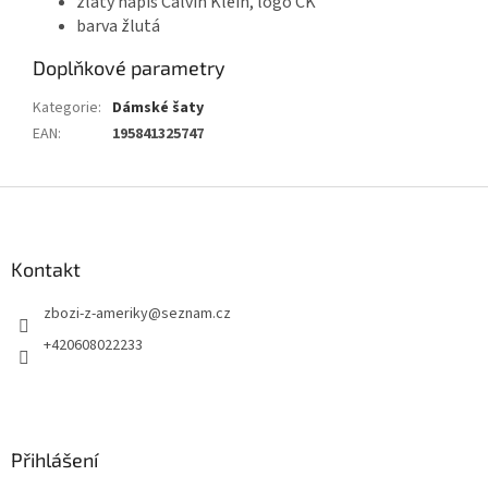
zlatý nápis Calvin Klein, logo CK
barva žlutá
Doplňkové parametry
Kategorie
:
Dámské šaty
EAN
:
195841325747
Z
á
p
a
Kontakt
t
zbozi-z-ameriky
@
seznam.cz
í
+420608022233
Přihlášení