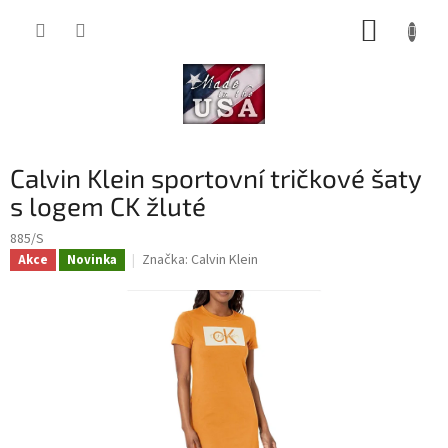
Přejít
NÁKUP
na
obsah
KOŠÍK
Calvin Klein sportovní tričkové šaty
s logem CK žluté
885/S
Značka:
Calvin Klein
Akce
Novinka