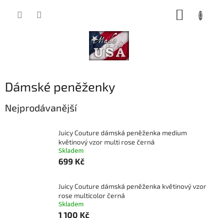
Přejít
NÁKUP
na
obsah
KOŠÍK
Dámské peněženky
Nejprodávanější
Juicy Couture dámská peněženka medium
květinový vzor multi rose černá
Skladem
699 Kč
Juicy Couture dámská peněženka květinový vzor
rose multicolor černá
Skladem
1 100 Kč