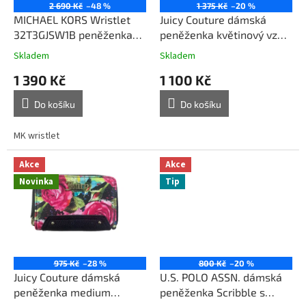
o
2 690 Kč
–48 %
1 375 Kč
–20 %
d
MICHAEL KORS Wristlet
Juicy Couture dámská
u
32T3GJSW1B peněženka
peněženka květinový vzor
k
hnědá
rose multicolor černá
Skladem
Skladem
t
1 390 Kč
1 100 Kč
ů
Do košíku
Do košíku
MK wristlet
Akce
Akce
Novinka
Tip
975 Kč
–28 %
800 Kč
–20 %
Juicy Couture dámská
U.S. POLO ASSN. dámská
peněženka medium
peněženka Scribble s