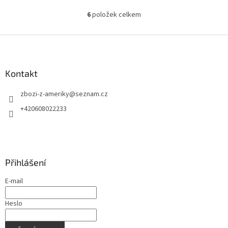
6
položek celkem
O
v
l
Z
á
á
d
p
a
a
Kontakt
c
t
í
zbozi-z-ameriky
@
seznam.cz
í
p
r
+420608022233
v
k
y
v
ý
Přihlášení
p
i
E-mail
s
u
Heslo