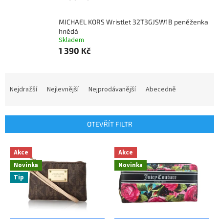
MICHAEL KORS Wristlet 32T3GJSW1B peněženka
hnědá
Skladem
1 390 Kč
Ř
a
Nejdražší
Nejlevnější
Nejprodávanější
Abecedně
z
e
n
OTEVŘÍT FILTR
í
p
V
r
Akce
Akce
ý
o
Novinka
Novinka
p
d
Tip
i
u
s
k
p
t
r
ů