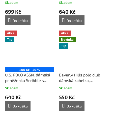
květinový vzor multi rose
potiskem černá
Skladem
Skladem
černá
699 Kč
640 Kč
Do košíku
Do košíku
Akce
Akce
Tip
Novinka
Tip
800 Kč
–20 %
U.S. POLO ASSN. dámská
Beverly Hills polo club
peněženka Scribble s
dámská kabelka,
potiskem hnědá
peněženka, wristlet hnědá
Skladem
Skladem
640 Kč
550 Kč
Do košíku
Do košíku