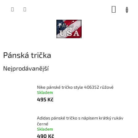
Přejít
NÁKUP
na
obsah
KOŠÍK
Pánská trička
Nejprodávanější
Nike pánské tričko style 406352 růžové
Skladem
495 Kč
Adidas pánské tričko s nápisem krátký rukáv
černé
Skladem
490 Kč