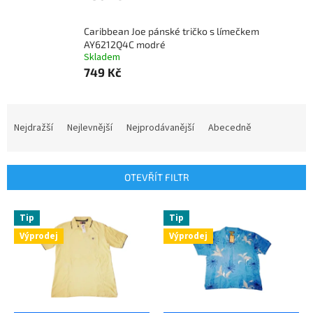
Caribbean Joe pánské tričko s límečkem
AY6212Q4C modré
Skladem
749 Kč
Ř
a
Nejdražší
Nejlevnější
Nejprodávanější
Abecedně
z
e
n
OTEVŘÍT FILTR
í
p
V
r
Tip
Tip
ý
o
Výprodej
Výprodej
p
d
i
u
s
k
p
t
r
ů