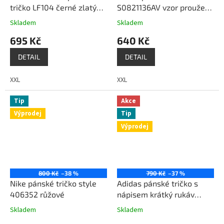
tričko LF104 černé zlatý
S0821136AV vzor proužek
potisk
černá bílá
Skladem
Skladem
695 Kč
640 Kč
DETAIL
DETAIL
XXL
XXL
Tip
Akce
Výprodej
Tip
Výprodej
800 Kč
–38 %
790 Kč
–37 %
Nike pánské tričko style
Adidas pánské tričko s
406352 růžové
nápisem krátký rukáv
černé
Skladem
Skladem