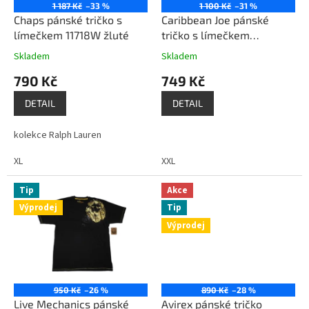
o
1 187 Kč
–33 %
1 100 Kč
–31 %
d
Chaps pánské tričko s
Caribbean Joe pánské
u
límečkem 11718W žluté
tričko s límečkem
k
AY6212Q4C modré
Skladem
Skladem
t
790 Kč
749 Kč
ů
DETAIL
DETAIL
kolekce Ralph Lauren
XL
XXL
Tip
Akce
Výprodej
Tip
Výprodej
950 Kč
–26 %
890 Kč
–28 %
Live Mechanics pánské
Avirex pánské tričko