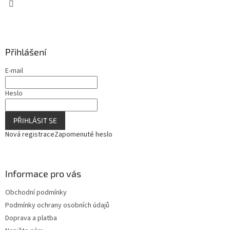
v
k
y
v
ý
Přihlášení
p
i
E-mail
s
u
Heslo
PŘIHLÁSIT SE
Nová registrace
Zapomenuté heslo
Informace pro vás
Obchodní podmínky
Podmínky ochrany osobních údajů
Doprava a platba