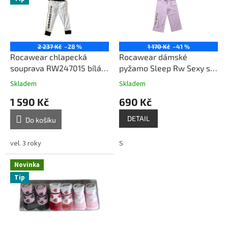
i
r
s
o
p
d
r
u
o
k
2 237 Kč
–28 %
1 170 Kč
–41 %
d
t
Rocawear chlapecká
Rocawear dámské
u
ů
souprava RW247015 bílá
pyžamo Sleep Rw Sexy set
k
vel. 3 roky
na spaní růžové
Skladem
Skladem
t
1 590 Kč
690 Kč
ů
DETAIL
Do košíku
vel. 3 roky
S
Novinka
Tip