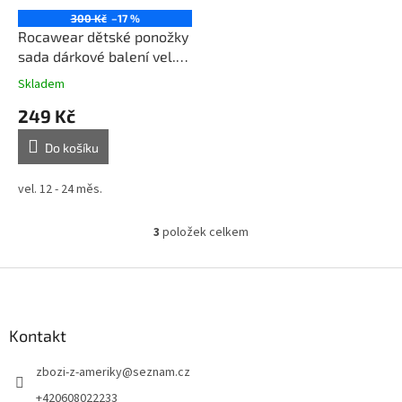
300 Kč
–17 %
Rocawear dětské ponožky
sada dárkové balení vel.
12 - 24 měs.
Skladem
249 Kč
Do košíku
vel. 12 - 24 měs.
3
položek celkem
O
v
l
Z
á
á
d
p
a
a
Kontakt
c
t
í
zbozi-z-ameriky
@
seznam.cz
í
p
r
+420608022233