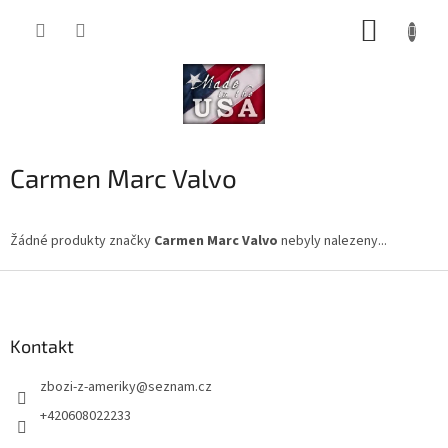
Přejít
NÁKUP
na
obsah
KOŠÍK
Carmen Marc Valvo
Žádné produkty značky
Carmen Marc Valvo
nebyly nalezeny...
Z
á
p
a
Kontakt
t
zbozi-z-ameriky
@
seznam.cz
í
+420608022233