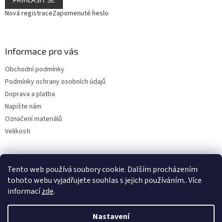
Nová registrace
Zapomenuté heslo
Informace pro vás
Obchodní podmínky
Podmínky ochrany osobních údajů
Doprava a platba
Napište nám
Označení materiálů
Velikosti
Tento web používá soubory cookie. Dalším procházením
tohoto webu vyjadřujete souhlas s jejich používáním.. Více
informací
zde
.
Vytvořil Shoptet
Nastavení