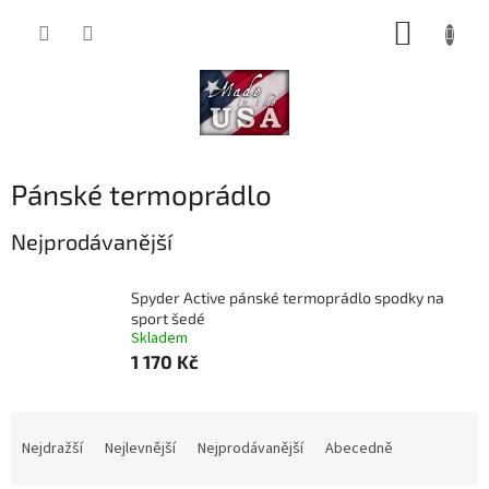
Přejít
NÁKUP
na
obsah
KOŠÍK
Pánské termoprádlo
Nejprodávanější
Spyder Active pánské termoprádlo spodky na
sport šedé
Skladem
1 170 Kč
Ř
a
Nejdražší
Nejlevnější
Nejprodávanější
Abecedně
z