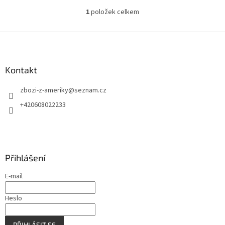
1
položek celkem
O
v
l
Z
á
á
d
p
a
a
Kontakt
c
t
í
zbozi-z-ameriky
@
seznam.cz
í
p
r
+420608022233
v
k
y
v
ý
Přihlášení
p
i
E-mail
s
u
Heslo
PŘIHLÁSIT SE