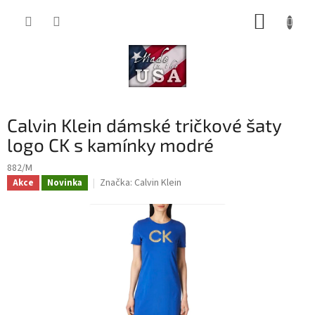
Přejít
NÁKUP
na
obsah
KOŠÍK
Calvin Klein dámské tričkové šaty
logo CK s kamínky modré
882/M
Značka:
Calvin Klein
Akce
Novinka