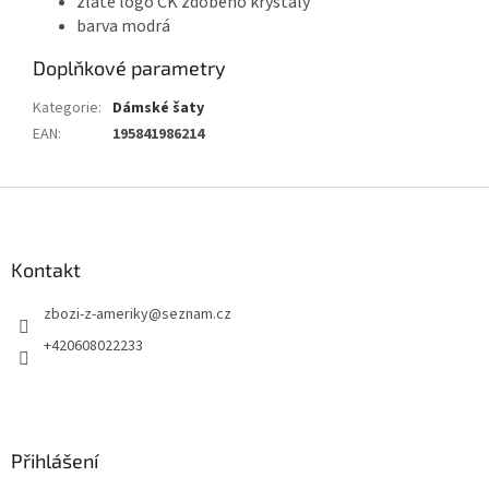
zlaté logo CK zdobeno krystaly
barva modrá
Doplňkové parametry
Kategorie
:
Dámské šaty
EAN
:
195841986214
Z
á
p
a
Kontakt
t
zbozi-z-ameriky
@
seznam.cz
í
+420608022233
Přihlášení