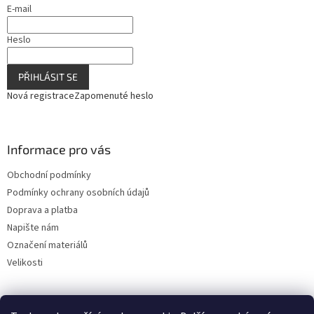
E-mail
s
u
Heslo
PŘIHLÁSIT SE
Nová registrace
Zapomenuté heslo
Informace pro vás
Obchodní podmínky
Podmínky ochrany osobních údajů
Doprava a platba
Napište nám
Označení materiálů
Velikosti