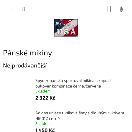
Přejít
NÁKUP
na
obsah
KOŠÍK
Pánské mikiny
Nejprodávanější
Spyder pánská sportovní mikina s kapucí
pullover kombinace černá/červená
Skladem
2 322 Kč
Adidas unisex tunikové šaty s dlouhým rukávem
HI6012 černé
Skladem
1 450 Kč