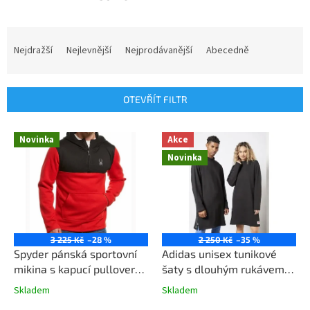
Ř
a
Nejdražší
Nejlevnější
Nejprodávanější
Abecedně
z
e
n
OTEVŘÍT FILTR
í
p
V
r
Novinka
Akce
ý
o
Novinka
p
d
i
u
s
k
p
t
r
ů
o
3 225 Kč
–28 %
2 250 Kč
–35 %
d
Spyder pánská sportovní
Adidas unisex tunikové
u
mikina s kapucí pullover
šaty s dlouhým rukávem
k
kombinace černá/červená
HI6012 černé
Skladem
Skladem
t