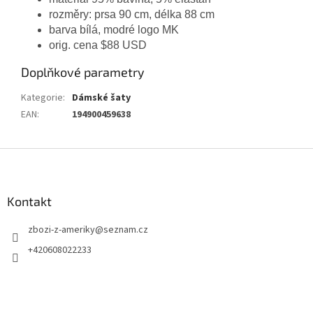
rozměry: prsa 90 cm, délka 88 cm
barva bílá, modré logo MK
orig. cena $88 USD
Doplňkové parametry
Kategorie
:
Dámské šaty
EAN
:
194900459638
Z
á
p
a
Kontakt
t
zbozi-z-ameriky
@
seznam.cz
í
+420608022233