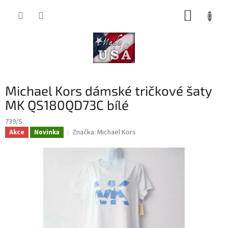
Přejít
NÁKUP
na
obsah
KOŠÍK
Michael Kors dámské tričkové šaty
MK QS180QD73C bílé
739/S
Značka:
Michael Kors
Akce
Novinka