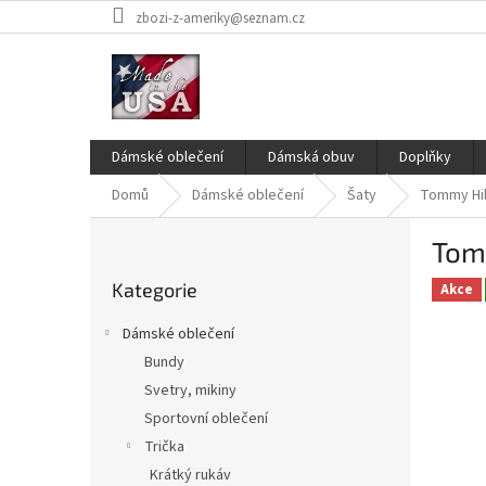
Přejít
zbozi-z-ameriky@seznam.cz
na
obsah
Dámské oblečení
Dámská obuv
Doplňky
Domů
Dámské oblečení
Šaty
Tommy Hil
P
Tomm
o
Přeskočit
s
Kategorie
kategorie
Akce
t
r
Dámské oblečení
a
Bundy
n
Svetry, mikiny
n
í
Sportovní oblečení
p
Trička
a
Krátký rukáv