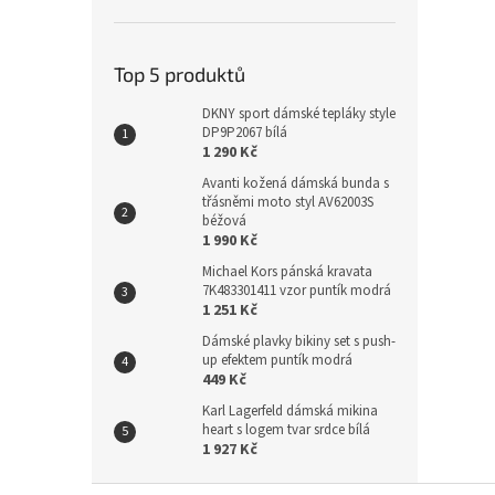
Top 5 produktů
DKNY sport dámské tepláky style
DP9P2067 bílá
1 290 Kč
Avanti kožená dámská bunda s
třásněmi moto styl AV62003S
béžová
1 990 Kč
Michael Kors pánská kravata
7K483301411 vzor puntík modrá
1 251 Kč
Dámské plavky bikiny set s push-
up efektem puntík modrá
449 Kč
Karl Lagerfeld dámská mikina
heart s logem tvar srdce bílá
1 927 Kč
Z