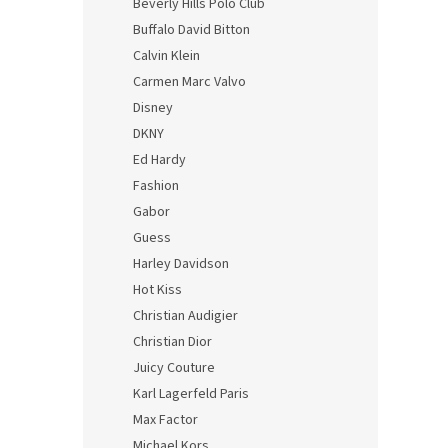
Beverly Hills Polo Club
Buffalo David Bitton
Calvin Klein
Carmen Marc Valvo
Disney
DKNY
Ed Hardy
Fashion
Gabor
Guess
Harley Davidson
Hot Kiss
Christian Audigier
Christian Dior
Juicy Couture
Karl Lagerfeld Paris
Max Factor
Michael Kors