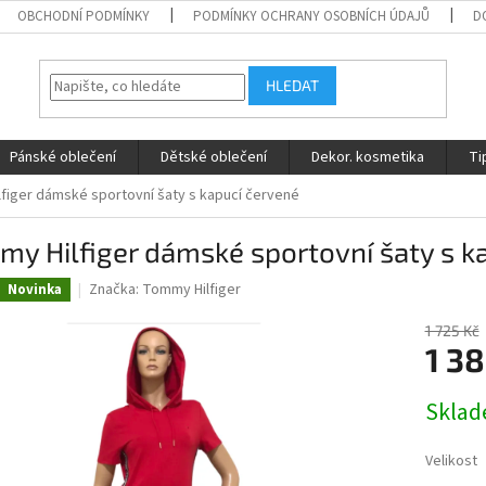
OBCHODNÍ PODMÍNKY
PODMÍNKY OCHRANY OSOBNÍCH ÚDAJŮ
D
HLEDAT
Pánské oblečení
Dětské oblečení
Dekor. kosmetika
Ti
figer dámské sportovní šaty s kapucí červené
y Hilfiger dámské sportovní šaty s k
Značka:
Tommy Hilfiger
Novinka
1 725 Kč
1 38
Měrná
Skla
cena:
Velikost