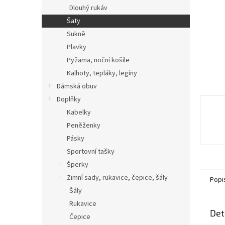
n
Dlouhý rukáv
e
Šaty
l
Sukně
Plavky
Pyžama, noční košile
Kalhoty, tepláky, legíny
Dámská obuv
Doplňky
Kabelky
Peněženky
Pásky
Sportovní tašky
Šperky
Zimní sady, rukavice, čepice, šály
Popi
Šály
Rukavice
Det
Čepice