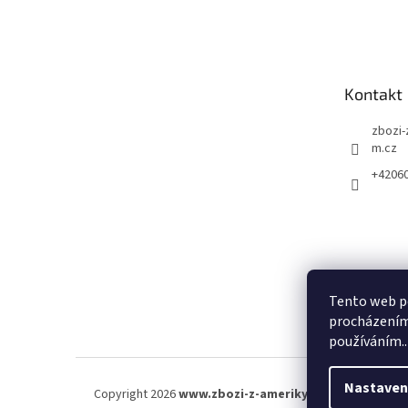
á
p
a
t
Kontakt
í
zbozi-
m.cz
+4206
Tento web po
procházením 
používáním..
Nastaven
Copyright 2026
www.zbozi-z-ameriky.cz
. Všechna práva