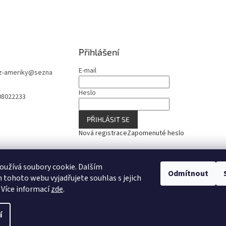
Přihlášení
E-mail
z-ameriky
@
sezna
Heslo
08022233
PŘIHLÁSIT SE
Nová registrace
Zapomenuté heslo
užívá soubory cookie. Dalším
Odmítnout
tohoto webu vyjadřujete souhlas s jejich
 Více informací
zde
.
í
 vyhrazena.