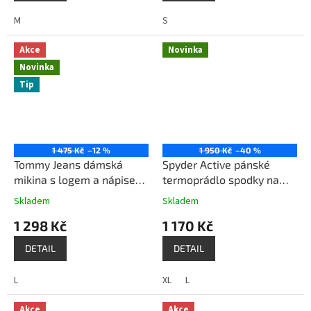
M
S
Akce
Novinka
Novinka
Tip
1 475 Kč
–12 %
1 950 Kč
–40 %
Tommy Jeans dámská
Spyder Active pánské
mikina s logem a nápisem
termoprádlo spodky na
J92H6ZCF bílá
sport šedé
Skladem
Skladem
1 298 Kč
1 170 Kč
DETAIL
DETAIL
L
XL
L
Akce
Akce