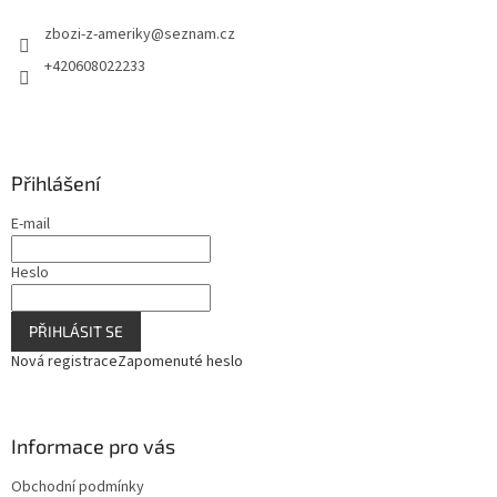
t
zbozi-z-ameriky
@
seznam.cz
í
+420608022233
Přihlášení
E-mail
Heslo
PŘIHLÁSIT SE
Nová registrace
Zapomenuté heslo
Informace pro vás
Obchodní podmínky