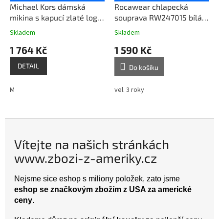
Michael Kors dámská
Rocawear chlapecká
mikina s kapucí zlaté logo
souprava RW247015 bílá
MK černá
vel. 3 roky
Skladem
Skladem
1 764 Kč
1 590 Kč
DETAIL
Do košíku
M
vel. 3 roky
Vítejte na našich stránkách
www.zbozi-z-ameriky.cz
Nejsme sice eshop s miliony položek, zato jsme
eshop se značkovým zbožím z USA za americké
ceny
.