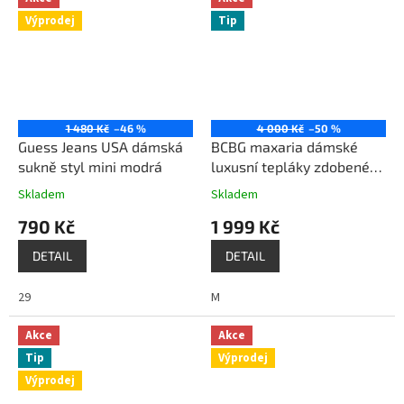
Výprodej
Tip
1 480 Kč
–46 %
4 000 Kč
–50 %
Guess Jeans USA dámská
BCBG maxaria dámské
sukně styl mini modrá
luxusní tepláky zdobené
kamínky černé
Skladem
Skladem
790 Kč
1 999 Kč
DETAIL
DETAIL
29
M
Akce
Akce
Tip
Výprodej
Výprodej