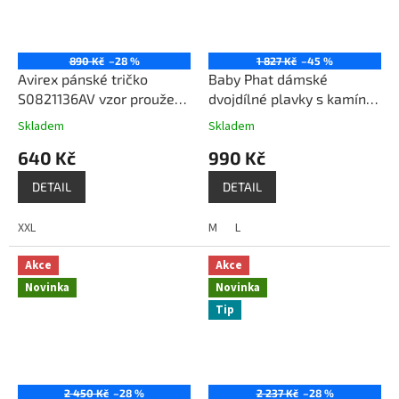
890 Kč
–28 %
1 827 Kč
–45 %
Avirex pánské tričko
Baby Phat dámské
S0821136AV vzor proužek
dvojdílné plavky s kamínky
černá bílá
růžové
Skladem
Skladem
640 Kč
990 Kč
DETAIL
DETAIL
XXL
M
L
Akce
Akce
Novinka
Novinka
Tip
2 450 Kč
–28 %
2 237 Kč
–28 %