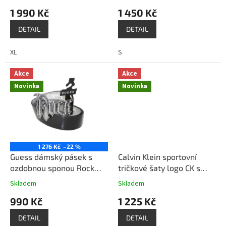
.
1 990 Kč
1 450 Kč
c
DETAIL
DETAIL
z
XL
S
Akce
Akce
Novinka
Novinka
1 276 Kč
–22 %
Guess dámský pásek s
Calvin Klein sportovní
ozdobnou sponou Rock
tričkové šaty logo CK s
černý
kamínky neon zelené
Skladem
Skladem
990 Kč
1 225 Kč
DETAIL
DETAIL