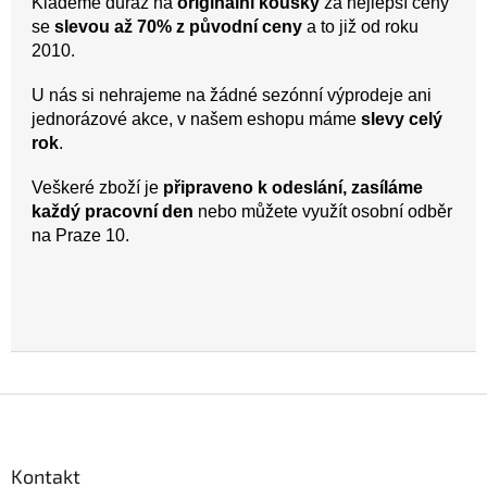
Klademe důraz na
originální kousky
za nejlepší ceny
se
slevou až 70% z původní ceny
a to již od roku
2010.
U nás si nehrajeme na žádné sezónní výprodeje ani
jednorázové akce, v našem eshopu máme
slevy celý
rok
.
Veškeré zboží je
připraveno k odeslání, zasíláme
každý pracovní den
nebo můžete využít osobní odběr
na Praze 10.
Z
á
p
a
Kontakt