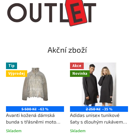
.
z
b
o
z
i
Akční zboží
-
z
Tip
Akce
-
Výprodej
Novinka
a
m
e
r
5 500 Kč
–63 %
2 250 Kč
–35 %
i
Avanti kožená dámská
Adidas unisex tunikové
k
bunda s třásněmi moto
šaty s dlouhým rukávem
styl AV62003S béžová
HI6012 černé
y
Skladem
Skladem