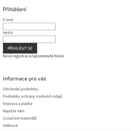
ý
Přihlášení
p
i
E-mail
s
u
Heslo
PŘIHLÁSIT SE
Nová registrace
Zapomenuté heslo
Informace pro vás
Obchodní podmínky
Podmínky ochrany osobních údajů
Doprava a platba
Napište nám
Označení materiálů
Velikosti