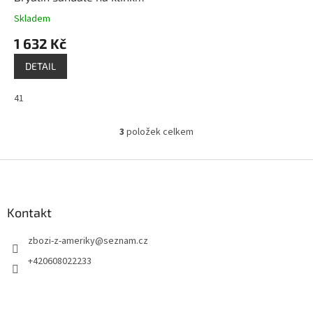
černé
Skladem
1 632 Kč
DETAIL
41
3
položek celkem
O
v
l
Z
á
á
d
p
a
a
Kontakt
c
t
í
zbozi-z-ameriky
@
seznam.cz
í
p
r
+420608022233
v
k
y
v