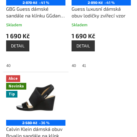
o
2 870 Kč
–41 %
2 890 Kč
–41 %
d
GBG Guess dámské
Guess luxusní dámská
u
sandále na klínku GGdana
obuv lodičky zvířecí vzor
k
wedge platforma bílé
Skladem
Skladem
t
1 690 Kč
1 690 Kč
ů
DETAIL
DETAIL
40
40
41
Akce
Novinka
Tip
2 580 Kč
–36 %
Calvin Klein dámská obuv
Bryalin sandále na klínku