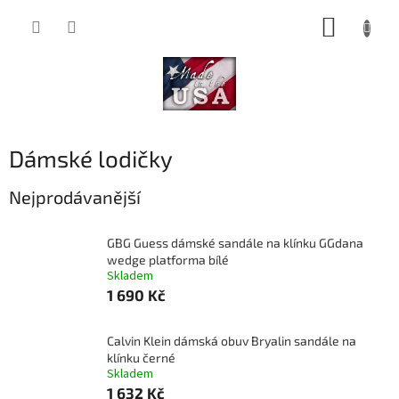
Přejít
NÁKUP
na
obsah
KOŠÍK
Dámské lodičky
Nejprodávanější
GBG Guess dámské sandále na klínku GGdana
wedge platforma bílé
Skladem
1 690 Kč
Calvin Klein dámská obuv Bryalin sandále na
klínku černé
Skladem
1 632 Kč