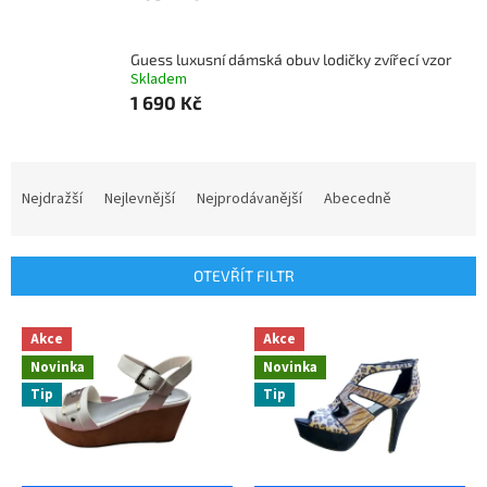
Guess luxusní dámská obuv lodičky zvířecí vzor
Skladem
1 690 Kč
Ř
a
Nejdražší
Nejlevnější
Nejprodávanější
Abecedně
z
e
n
OTEVŘÍT FILTR
í
p
V
r
Akce
Akce
ý
o
Novinka
Novinka
p
d
Tip
Tip
i
u
s
k
p
t
r
ů