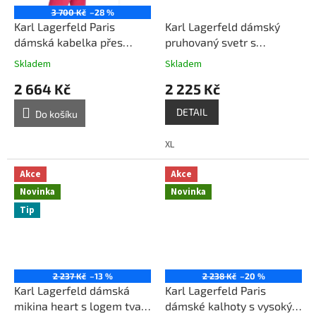
3 700 Kč
–28 %
Karl Lagerfeld Paris
Karl Lagerfeld dámský
dámská kabelka přes
pruhovaný svetr s
rameno Amour černá
nápisem, barva kombinace
Skladem
Skladem
černá bílá
2 664 Kč
2 225 Kč
DETAIL
Do košíku
XL
Akce
Akce
Novinka
Novinka
Tip
2 237 Kč
–13 %
2 238 Kč
–20 %
Karl Lagerfeld dámská
Karl Lagerfeld Paris
mikina heart s logem tvar
dámské kalhoty s vysokým