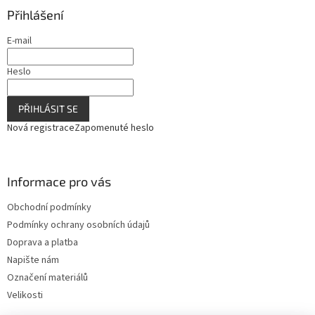
ý
Přihlášení
p
i
E-mail
s
u
Heslo
PŘIHLÁSIT SE
Nová registrace
Zapomenuté heslo
Informace pro vás
Obchodní podmínky
Podmínky ochrany osobních údajů
Doprava a platba
Napište nám
Označení materiálů
Velikosti