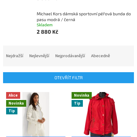
Michael Kors dámská sportovní péřová bunda do
pasu modrá / černá
Skladem
2 880 Kč
Ř
a
Nejdražší
Nejlevnější
Nejprodávanější
Abecedně
z
e
n
OTEVŘÍT FILTR
í
p
V
r
Akce
Novinka
ý
o
Novinka
Tip
p
d
Tip
i
u
s
k
p
t
r
ů