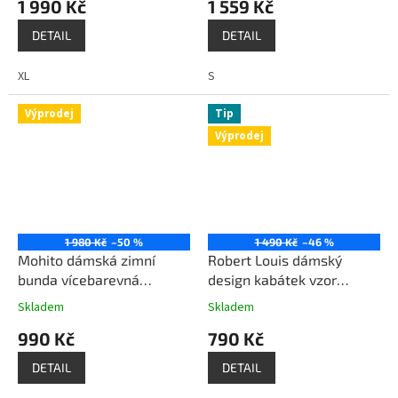
1 990 Kč
1 559 Kč
DETAIL
DETAIL
XL
S
Výprodej
Tip
Výprodej
1 980 Kč
–50 %
1 490 Kč
–46 %
Mohito dámská zimní
Robert Louis dámský
bunda vícebarevná
design kabátek vzor
metalická
leopard
Skladem
Skladem
990 Kč
790 Kč
DETAIL
DETAIL