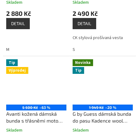
Skladem
Skladem
2 880 Kč
2 490 Kč
DETAIL
DETAIL
CK stylová prošívaná vesta
M
S
Tip
Novinka
Výprodej
Tip
5 500 Kč
–63 %
1 949 Kč
–20 %
Avanti kožená dámská
G by Guess dámská bunda
bunda s třásněmi moto
do pasu Kadence wool
styl AV62003S béžová
style moto jacket černá
Skladem
Skladem
army zelená