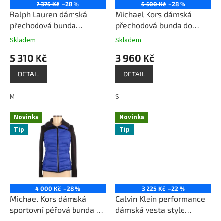
o
7 375 Kč
–28 %
5 500 Kč
–28 %
d
Ralph Lauren dámská
Michael Kors dámská
u
přechodová bunda
přechodová bunda do
k
větrovka bílá
pasu větrovka s kapucí
Skladem
Skladem
t
červená
5 310 Kč
3 960 Kč
ů
DETAIL
DETAIL
M
S
Novinka
Novinka
Tip
Tip
4 000 Kč
–28 %
3 225 Kč
–22 %
Michael Kors dámská
Calvin Klein performance
sportovní péřová bunda do
dámská vesta style
pasu modrá / černá
PF7V9855 šedá