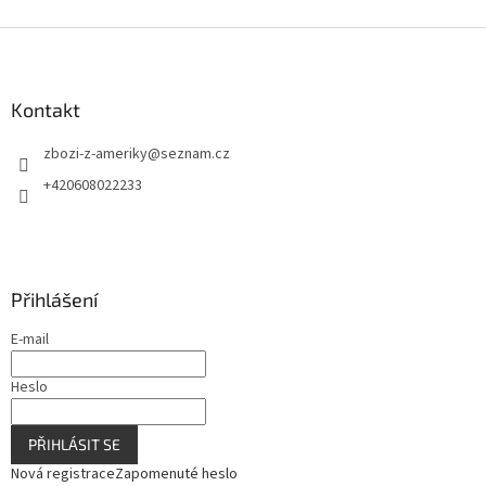
v
l
Z
á
á
d
p
a
a
Kontakt
c
t
í
zbozi-z-ameriky
@
seznam.cz
í
p
r
+420608022233
v
k
y
v
ý
Přihlášení
p
i
E-mail
s
u
Heslo
PŘIHLÁSIT SE
Nová registrace
Zapomenuté heslo