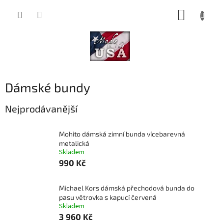
Přejít
NÁKUP
na
obsah
KOŠÍK
Dámské bundy
Nejprodávanější
Mohito dámská zimní bunda vícebarevná
metalická
Skladem
990 Kč
Michael Kors dámská přechodová bunda do
pasu větrovka s kapucí červená
Skladem
3 960 Kč