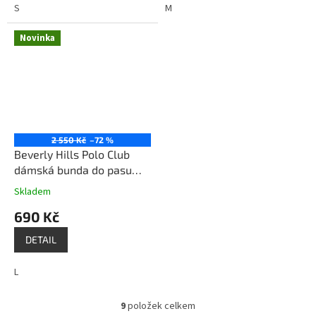
S
M
Novinka
2 550 Kč
–72 %
Beverly Hills Polo Club
dámská bunda do pasu
hnědá
Skladem
690 Kč
DETAIL
L
9
položek celkem
O