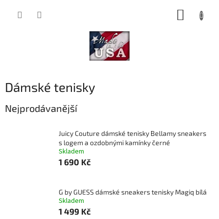
Přejít
NÁKUP
na
obsah
KOŠÍK
Dámské tenisky
Nejprodávanější
Juicy Couture dámské tenisky Bellamy sneakers
s logem a ozdobnými kamínky černé
Skladem
1 690 Kč
G by GUESS dámské sneakers tenisky Magiq bílá
Skladem
1 499 Kč