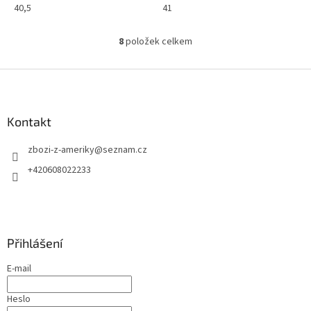
40,5
41
8
položek celkem
O
v
l
Z
á
á
d
p
a
a
Kontakt
c
t
í
zbozi-z-ameriky
@
seznam.cz
í
p
r
+420608022233
v
k
y
v
ý
Přihlášení
p
i
E-mail
s
u
Heslo