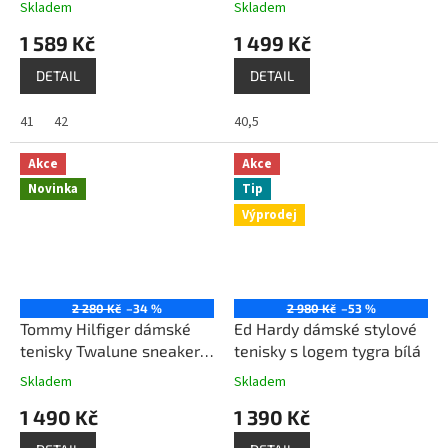
Skladem
Skladem
1 589 Kč
1 499 Kč
DETAIL
DETAIL
41
42
40,5
Akce
Akce
Novinka
Tip
Výprodej
2 280 Kč
–34 %
2 980 Kč
–53 %
Tommy Hilfiger dámské
Ed Hardy dámské stylové
tenisky Twalune sneakers
tenisky s logem tygra bílá
bílá
Skladem
Skladem
1 490 Kč
1 390 Kč