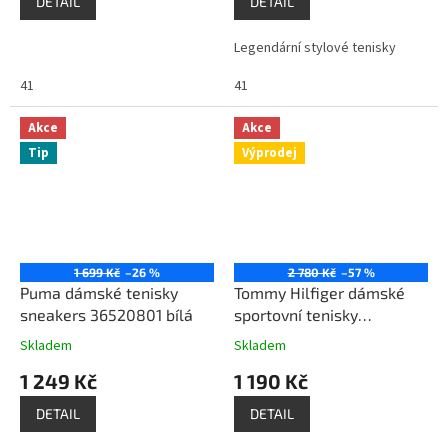
DETAIL
DETAIL
Legendární stylové tenisky
41
41
Akce
Akce
Tip
Výprodej
1 699 Kč
–26 %
2 780 Kč
–57 %
Puma dámské tenisky
Tommy Hilfiger dámské
sneakers 36520801 bílá
sportovní tenisky
TWPRINCE bílá
Skladem
Skladem
1 249 Kč
1 190 Kč
DETAIL
DETAIL