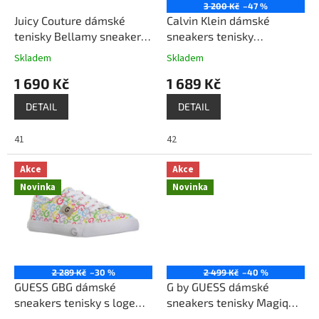
o
3 200 Kč
–47 %
d
Juicy Couture dámské
Calvin Klein dámské
u
tenisky Bellamy sneakers
sneakers tenisky
k
s logem a ozdobnými
maraselle červená
Skladem
Skladem
t
kamínky černé
1 690 Kč
1 689 Kč
ů
DETAIL
DETAIL
41
42
Akce
Akce
Novinka
Novinka
2 289 Kč
–30 %
2 499 Kč
–40 %
GUESS GBG dámské
G by GUESS dámské
sneakers tenisky s logem
sneakers tenisky Magiq
G rainbow bílá
bílá