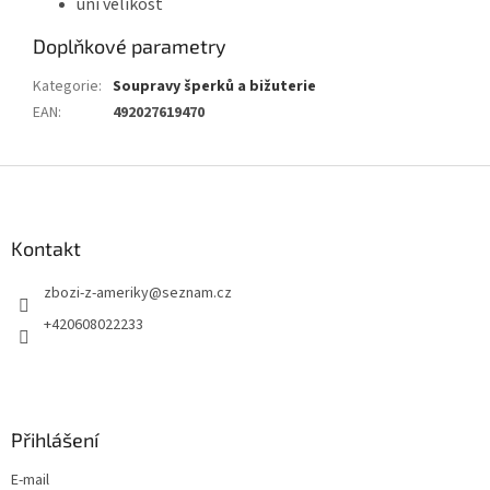
uni velikost
Doplňkové parametry
Kategorie
:
Soupravy šperků a bižuterie
EAN
:
492027619470
Z
á
p
a
Kontakt
t
zbozi-z-ameriky
@
seznam.cz
í
+420608022233
Přihlášení
E-mail