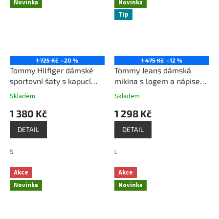
Novinka
Novinka
Tip
1 725 Kč
–20 %
1 475 Kč
–12 %
Tommy Hilfiger dámské
Tommy Jeans dámská
sportovní šaty s kapucí
mikina s logem a nápisem
červené
J92H6ZCF bílá
Skladem
Skladem
1 380 Kč
1 298 Kč
DETAIL
DETAIL
S
L
Akce
Akce
Novinka
Novinka