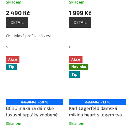
Skladem
Skladem
2 490 Kč
1 999 Kč
DETAIL
DETAIL
CK stylová prošívaná vesta
S
L
Akce
Akce
Tip
Novinka
Tip
4 000 Kč
–50 %
2 237 Kč
–13 %
BCBG maxaria dámské
Karl Lagerfeld dámská
luxusní tepláky zdobené
mikina heart s logem tvar
kamínky černé
srdce bílá
Skladem
Skladem