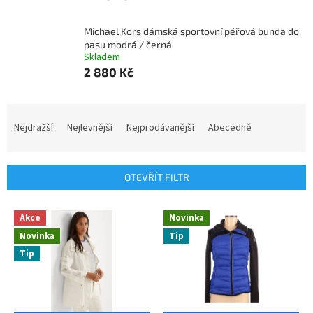
Michael Kors dámská sportovní péřová bunda do
pasu modrá / černá
Skladem
2 880 Kč
Ř
a
Nejdražší
Nejlevnější
Nejprodávanější
Abecedně
z
e
n
OTEVŘÍT FILTR
í
p
V
r
Akce
Novinka
ý
o
Novinka
Tip
p
d
Tip
i
u
s
k
p
t
r
ů