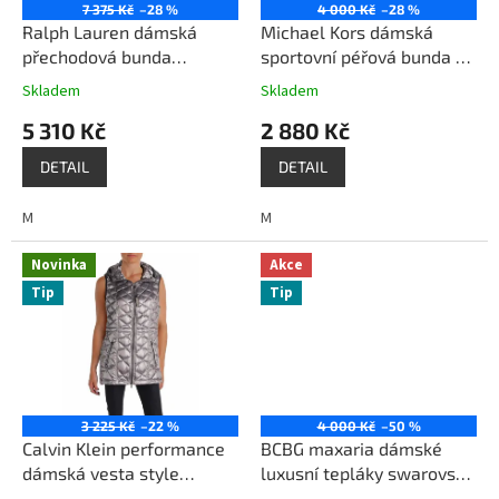
o
7 375 Kč
–28 %
4 000 Kč
–28 %
d
Ralph Lauren dámská
Michael Kors dámská
u
přechodová bunda
sportovní péřová bunda do
k
větrovka bílá
pasu modrá / černá
Skladem
Skladem
t
5 310 Kč
2 880 Kč
ů
DETAIL
DETAIL
M
M
Novinka
Akce
Tip
Tip
3 225 Kč
–22 %
4 000 Kč
–50 %
Calvin Klein performance
BCBG maxaria dámské
dámská vesta style
luxusní tepláky swarovski
PF7V9855 šedá
kamínky černé