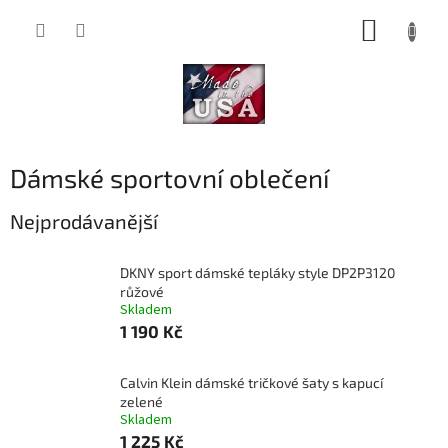
Přejít
NÁKUP
na
obsah
KOŠÍK
Dámské sportovní oblečení
Nejprodávanější
DKNY sport dámské tepláky style DP2P3120
růžové
Skladem
1 190 Kč
Calvin Klein dámské tričkové šaty s kapucí
zelené
Skladem
1 225 Kč