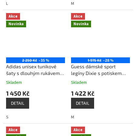
L
M
Akce
Akce
Novinka
Novinka
2 250 Kč
–35 %
1 975 Kč
–28 %
Adidas unisex tunikové
Guess dámské sport
šaty s dlouhým rukávem
legíny Dixie s potiskem
HI6012 černé
černé
Skladem
Skladem
1 450 Kč
1 422 Kč
DETAIL
DETAIL
S
M
Akce
Akce