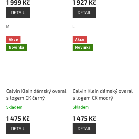
1 999 Kč
1 927 Kč
DETAIL
DETAIL
M
L
Akce
Akce
Novinka
Novinka
Calvin Klein dámský overal
Calvin Klein dámský overal
s logem CK černý
s logem CK modrý
Skladem
Skladem
1 475 Kč
1 475 Kč
DETAIL
DETAIL