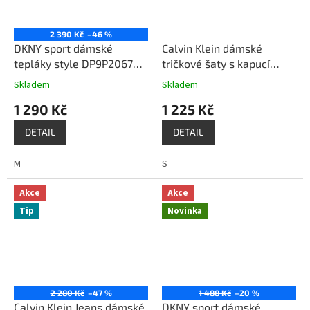
2 390 Kč
–46 %
DKNY sport dámské
Calvin Klein dámské
tepláky style DP9P2067
tričkové šaty s kapucí
bílá
zelené
Skladem
Skladem
1 290 Kč
1 225 Kč
DETAIL
DETAIL
M
S
Akce
Akce
Tip
Novinka
2 280 Kč
–47 %
1 488 Kč
–20 %
Calvin Klein Jeans dámské
DKNY sport dámské