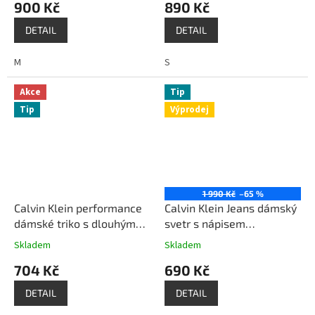
900 Kč
890 Kč
DETAIL
DETAIL
M
S
Akce
Tip
Tip
Výprodej
1 990 Kč
–65 %
Calvin Klein performance
Calvin Klein Jeans dámský
dámské triko s dlouhým
svetr s nápisem
rukávem style PFRT4791
smetanový
Skladem
Skladem
bílé
704 Kč
690 Kč
DETAIL
DETAIL