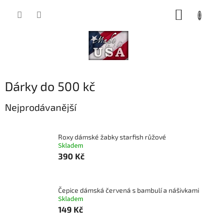
Přejít
NÁKUP
na
obsah
KOŠÍK
Dárky do 500 kč
Nejprodávanější
Roxy dámské žabky starfish růžové
Skladem
390 Kč
Čepice dámská červená s bambulí a nášivkami
Skladem
149 Kč