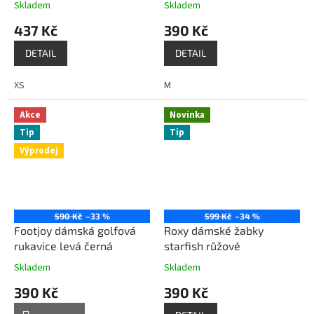
Skladem
Skladem
437 Kč
390 Kč
DETAIL
DETAIL
XS
M
Akce
Novinka
Tip
Tip
Výprodej
590 Kč
–33 %
599 Kč
–34 %
Footjoy dámská golfová
Roxy dámské žabky
rukavice levá černá
starfish růžové
Skladem
Skladem
390 Kč
390 Kč