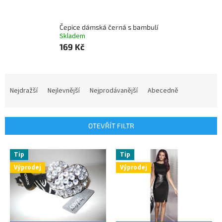
Čepice dámská černá s bambulí
Skladem
169 Kč
Ř
a
Nejdražší
Nejlevnější
Nejprodávanější
Abecedně
z
e
n
OTEVŘÍT FILTR
í
p
V
r
Tip
Tip
ý
o
Výprodej
Výprodej
p
d
i
u
s
k
p
t
r
ů