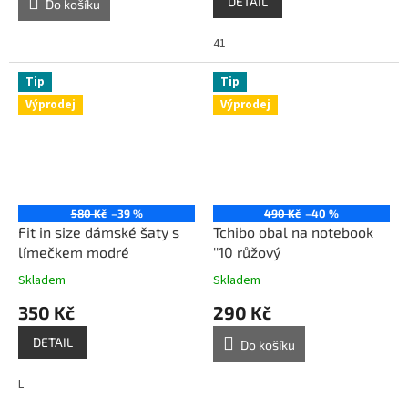
DETAIL
Do košíku
41
Tip
Tip
Výprodej
Výprodej
580 Kč
–39 %
490 Kč
–40 %
Fit in size dámské šaty s
Tchibo obal na notebook
límečkem modré
''10 růžový
Skladem
Skladem
350 Kč
290 Kč
DETAIL
Do košíku
L