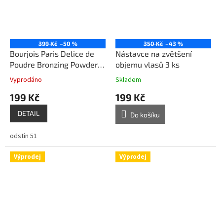
399 Kč
–50 %
350 Kč
–43 %
Bourjois Paris Delice de
Nástavce na zvětšení
Poudre Bronzing Powder
objemu vlasů 3 ks
rozjasňující paletka
Vyprodáno
Skladem
199 Kč
199 Kč
DETAIL
Do košíku
odstín 51
Výprodej
Výprodej