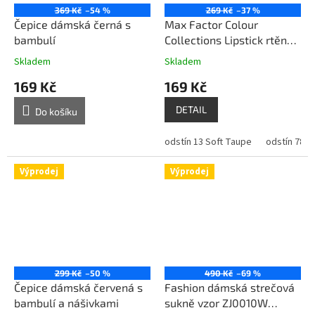
369 Kč
–54 %
269 Kč
–37 %
Čepice dámská černá s
Max Factor Colour
bambulí
Collections Lipstick rtěnka
785 Coffee Toffee 3,4 g
Skladem
Skladem
169 Kč
169 Kč
DETAIL
Do košíku
odstín 13 Soft Taupe
odstín 785 
Výprodej
Výprodej
299 Kč
–50 %
490 Kč
–69 %
Čepice dámská červená s
Fashion dámská strečová
bambulí a nášivkami
sukně vzor ZJ0010W