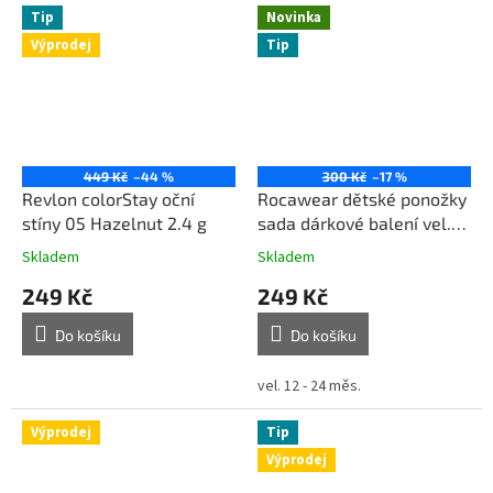
Tip
Novinka
Výprodej
Tip
449 Kč
–44 %
300 Kč
–17 %
Revlon colorStay oční
Rocawear dětské ponožky
stíny 05 Hazelnut 2.4 g
sada dárkové balení vel.
12 - 24 měs.
Skladem
Skladem
249 Kč
249 Kč
Do košíku
Do košíku
vel. 12 - 24 měs.
Výprodej
Tip
Výprodej