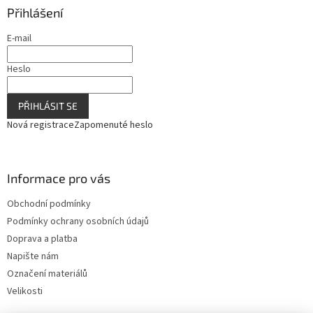
ý
Přihlášení
p
i
E-mail
s
u
Heslo
PŘIHLÁSIT SE
Nová registrace
Zapomenuté heslo
Informace pro vás
Obchodní podmínky
Podmínky ochrany osobních údajů
Doprava a platba
Napište nám
Označení materiálů
Velikosti