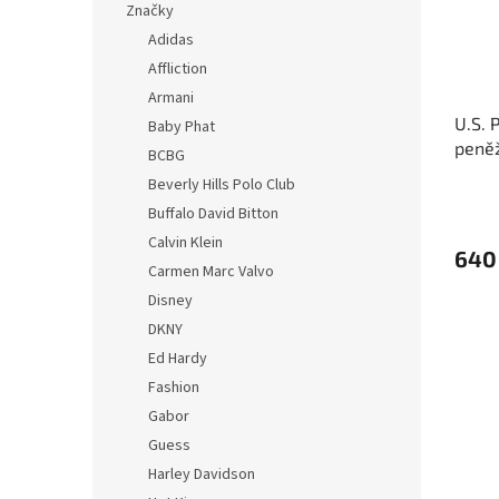
Značky
Adidas
Affliction
Armani
U.S.
Baby Phat
peněž
BCBG
hněd
Beverly Hills Polo Club
Buffalo David Bitton
Calvin Klein
640
Carmen Marc Valvo
Disney
DKNY
Ed Hardy
Fashion
Gabor
Guess
Harley Davidson