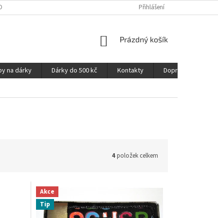
OPRAVA A PLATBA
NAPIŠTE NÁM
OZNAČENÍ MATERIÁLŮ
Přihlášení
VELIK
NÁKUPNÍ
Prázdný košík
KOŠÍK
py na dárky
Dárky do 500 kč
Kontakty
Doprava a platba
4
položek celkem
Akce
Tip