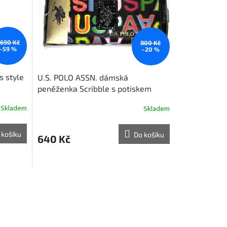
 690 Kč
800 Kč
–59 %
–20 %
 style
U.S. POLO ASSN. dámská
peněženka Scribble s potiskem
černá
Skladem
Skladem
 košíku
Do košíku
640 Kč