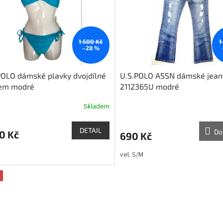
1 500 Kč
1
–28 %
POLO dámské plavky dvojdílné
U.S.POLO ASSN dámské jeans
gem modré
2112365U modré
Skladem
DETAIL
Do
0 Kč
690 Kč
vel. S/M