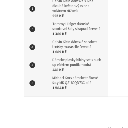
Calvin Klein dámská sukně
dlouhá květinový vzor s
volánem růžová
995 Kč
Tommy Hilfiger dámské
sportovní šaty s kapucí červené
1 380 Kč
Calvin Klein dámské sneakers
tenisky maraselle červená
1 689 Kč
Dámské plavky bikiny set s push-
up efektem puntík modrá
449 Kč
Michael Kors dámské tričkové
šaty MK QS180QD73C bílé
1 584 Kč
Z
á
p
a
t