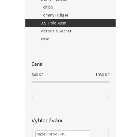
Tchibo
Tommy Hilfiger
U.S. Polo Assn.
Victoria’s Secret
Xoxo
Cena
640
Kč
1080
Kč
Vyhledávání