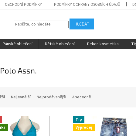
OBCHODNÍ PODMÍNKY
PODMÍNKY OCHRANY OSOBNÍCH ÚDAJŮ
D
HLEDAT
Pánské oblečení
Dětské oblečení
Dekor. kosmetika
Ti
 Polo Assn.
žší
Nejlevnější
Nejprodávanější
Abecedně
Tip
nka
Výprodej