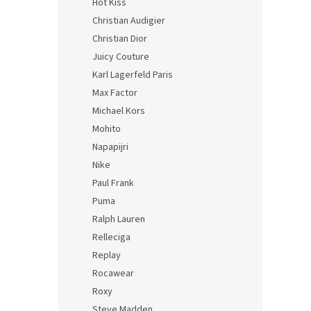
Hot Kiss
Christian Audigier
Christian Dior
Juicy Couture
Karl Lagerfeld Paris
Max Factor
Michael Kors
Mohito
Napapijri
Nike
Paul Frank
Puma
Ralph Lauren
Relleciga
Replay
Rocawear
Roxy
Steve Madden