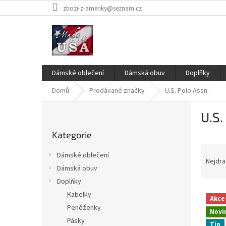
Přejít
zbozi-z-ameriky@seznam.cz
na
obsah
Dámské oblečení
Dámská obuv
Doplňky
Domů
Prodávané značky
U.S. Polo Assn.
P
U.S.
o
Přeskočit
s
Kategorie
kategorie
t
Ř
r
Dámské oblečení
a
a
Nejdra
Dámská obuv
z
n
Doplňky
e
n
V
n
í
Kabelky
Akce
ý
í
p
Peněženky
Novi
p
p
a
Pásky
Tip