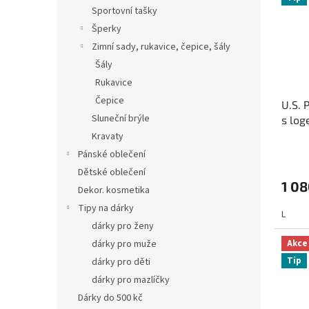
i
r
n
Sportovní tašky
s
o
e
Šperky
p
d
l
r
u
Zimní sady, rukavice, čepice, šály
o
k
Šály
d
t
Rukavice
u
ů
Čepice
U.S. 
k
Sluneční brýle
s lo
t
ů
Kravaty
Pánské oblečení
Dětské oblečení
1 08
Dekor. kosmetika
Tipy na dárky
L
dárky pro ženy
Akce
dárky pro muže
Tip
dárky pro děti
dárky pro mazlíčky
Dárky do 500 kč