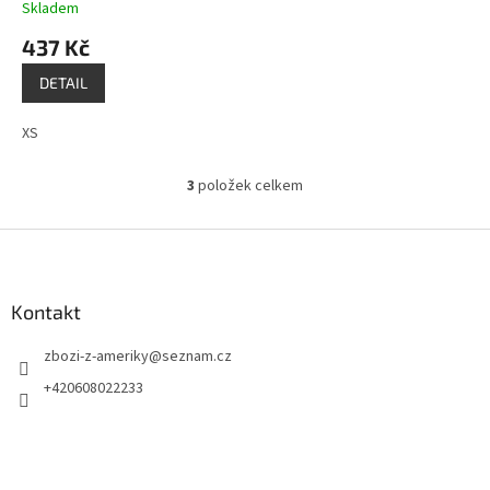
Skladem
437 Kč
DETAIL
XS
3
položek celkem
O
v
l
Z
á
á
d
p
a
a
Kontakt
c
t
í
zbozi-z-ameriky
@
seznam.cz
í
p
r
+420608022233
v
k
y
v
ý