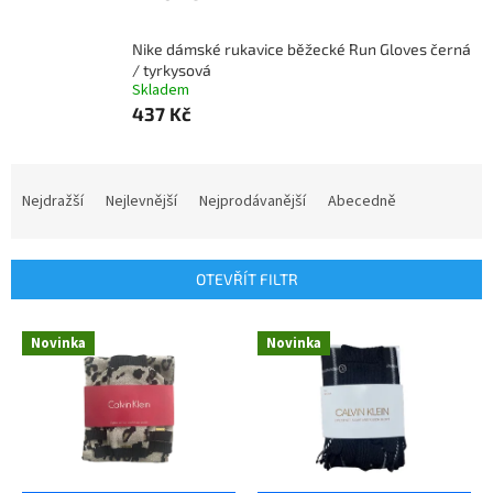
Nike dámské rukavice běžecké Run Gloves černá
/ tyrkysová
Skladem
437 Kč
Ř
a
Nejdražší
Nejlevnější
Nejprodávanější
Abecedně
z
e
n
OTEVŘÍT FILTR
í
p
V
r
Novinka
Novinka
ý
o
p
d
i
u
s
k
p
t
r
ů