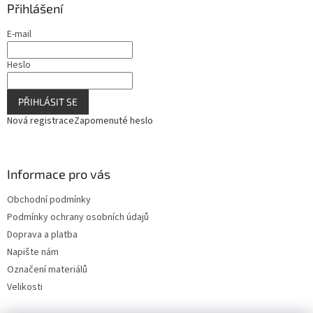
Přihlášení
p
i
E-mail
s
u
Heslo
PŘIHLÁSIT SE
Nová registrace
Zapomenuté heslo
Informace pro vás
Obchodní podmínky
Podmínky ochrany osobních údajů
Doprava a platba
Napište nám
Označení materiálů
Velikosti