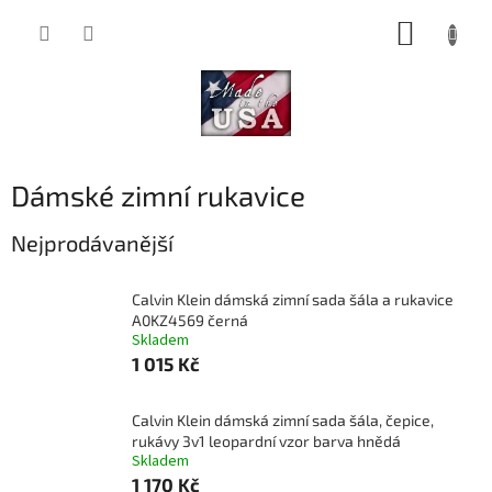
Přejít
NÁKUP
na
obsah
KOŠÍK
Dámské zimní rukavice
Nejprodávanější
Calvin Klein dámská zimní sada šála a rukavice
A0KZ4569 černá
Skladem
1 015 Kč
Calvin Klein dámská zimní sada šála, čepice,
rukávy 3v1 leopardní vzor barva hnědá
Skladem
1 170 Kč