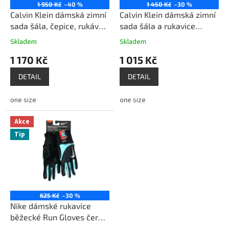
o
1 950 Kč
–40 %
1 450 Kč
–30 %
d
Calvin Klein dámská zimní
Calvin Klein dámská zimní
u
sada šála, čepice, rukávy
sada šála a rukavice
k
3v1 leopardní vzor barva
A0KZ4569 černá
Skladem
Skladem
t
hnědá
1 170 Kč
1 015 Kč
ů
DETAIL
DETAIL
one size
one size
Akce
Tip
625 Kč
–30 %
Nike dámské rukavice
běžecké Run Gloves černá
/ tyrkysová