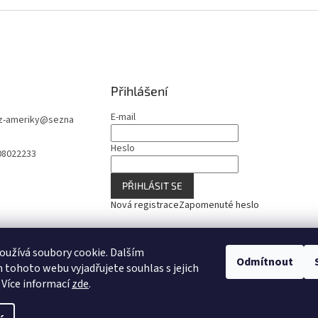
Přihlášení
E-mail
z-ameriky
@
sezna
Heslo
08022233
PŘIHLÁSIT SE
Nová registrace
Zapomenuté heslo
užívá soubory cookie. Dalším
Odmítnout
tohoto webu vyjadřujete souhlas s jejich
 Více informací
zde
.