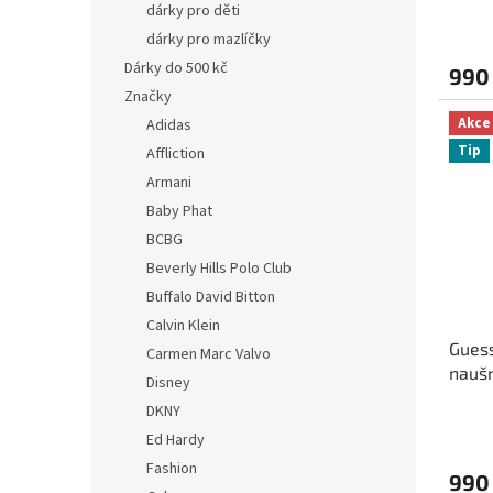
dárky pro děti
dárky pro mazlíčky
Dárky do 500 kč
990
Značky
Akce
Adidas
Tip
Affliction
Armani
Baby Phat
BCBG
Beverly Hills Polo Club
Buffalo David Bitton
Calvin Klein
Gues
Carmen Marc Valvo
naušn
Disney
DKNY
Ed Hardy
Fashion
990