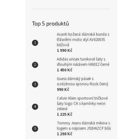
Top 5 produktů
Avanti kožená dámská bunda s
třásněmi moto styl AV62003S
béžová
1 990 Kč
Adidas unisex tunikové šaty s
dlouhým rukávem HI6012 černé
1 450 Kč
Guess dámský pásek s
ozdobnou sponou Rock černý
990 Kč
Calvin Klein sportovní tričkové
šaty logo CK s kamínky neon
zelené
1 225 Kč
Tommy Jeans dámská mikina s
logem a nápisem J92H6ZCF bílá
1 298 Kč