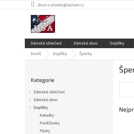
Přejít
zbozi-z-ameriky@seznam.cz
na
obsah
Dámské oblečení
Dámská obuv
Doplňky
Domů
Doplňky
Šperky
P
Špe
o
Přeskočit
s
Kategorie
kategorie
t
r
Dámské oblečení
a
Dámská obuv
n
Doplňky
Nejpr
n
í
Kabelky
p
Peněženky
a
Pásky