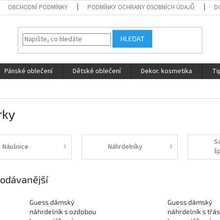
OBCHODNÍ PODMÍNKY
PODMÍNKY OCHRANY OSOBNÍCH ÚDAJŮ
D
HLEDAT
Pánské oblečení
Dětské oblečení
Dekor. kosmetika
Ti
rky
S
Náušnice
Náhrdelníky
š
b
odávanější
Guess dámský
Guess dámský
náhrdelník s ozdobou
náhrdelník s třá