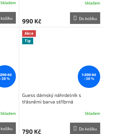
Skladem
Skladem
 košíku
Do košíku
990 Kč
Akce
Tip
 290 Kč
1 290 Kč
–38 %
–38 %
Guess dámský náhrdelník s
třásněmi barva stříbrná
Skladem
Skladem
 košíku
Do košíku
790 Kč