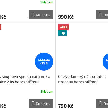
Skladem
Do košíku
Do
 Kč
990 Kč
Akce
Tip
1 490 Kč
1
–33 %
s souprava šperku náramek a
Guess dámský náhrdelník s
ice 2 ks barva stříbrná
ozdobou barva stříbrná
Skladem
Do košíku
Do
 Kč
790 Kč