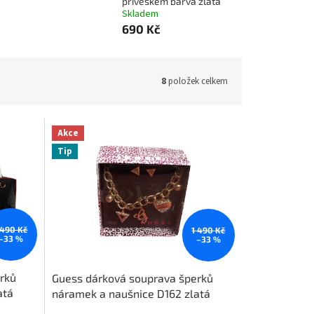
přívěskem barva zlatá
Skladem
690 Kč
8
položek celkem
Akce
Tip
 490 Kč
1 490 Kč
–33 %
–33 %
rků
Guess dárková souprava šperků
atá
náramek a naušnice D162 zlatá