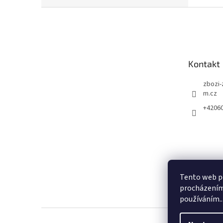
Z
á
p
a
t
Kontakt
í
zbozi-
m.cz
+4206
Tento web po
procházením 
používáním..