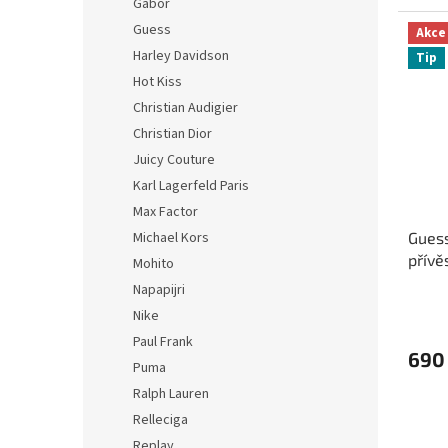
Gabor
Guess
Akce
Harley Davidson
Tip
Hot Kiss
Christian Audigier
Christian Dior
Juicy Couture
Karl Lagerfeld Paris
Max Factor
Michael Kors
Guess
přívě
Mohito
Napapijri
Nike
Paul Frank
690
Puma
Ralph Lauren
Relleciga
Replay