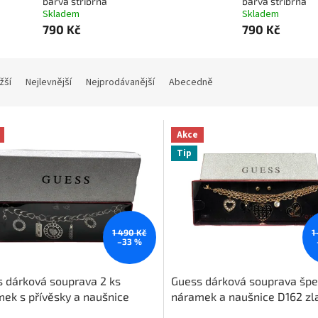
barva stříbrná
barva stříbrná
Skladem
Skladem
790 Kč
790 Kč
žší
Nejlevnější
Nejprodávanější
Abecedně
Akce
Tip
1 490 Kč
1
–33 %
 dárková souprava 2 ks
Guess dárková souprava špe
ek s přívěsky a naušnice
náramek a naušnice D162 zl
 stříbrná