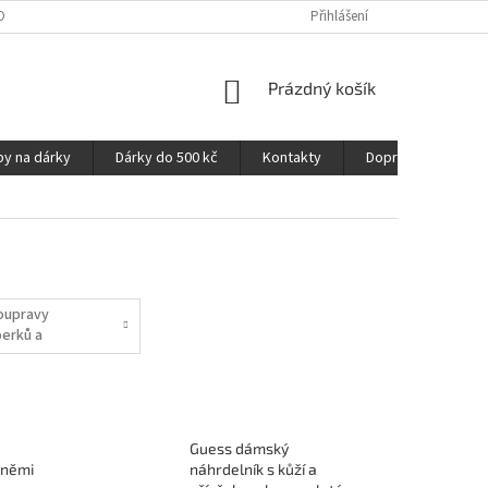
OPRAVA A PLATBA
NAPIŠTE NÁM
OZNAČENÍ MATERIÁLŮ
Přihlášení
VELIK
NÁKUPNÍ
Prázdný košík
KOŠÍK
py na dárky
Dárky do 500 kč
Kontakty
Doprava a platba
oupravy
perků a
ižuterie
Guess dámský
sněmi
náhrdelník s kůží a