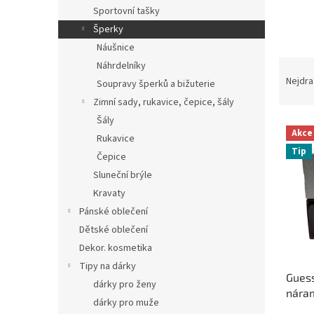
n
Sportovní tašky
e
Šperky
l
Náušnice
Ř
Náhrdelníky
a
Nejdra
Soupravy šperků a bižuterie
z
Zimní sady, rukavice, čepice, šály
e
Šály
V
n
Akce
Rukavice
ý
í
Tip
p
p
Čepice
i
r
Sluneční brýle
s
o
Kravaty
p
d
Pánské oblečení
r
u
Dětské oblečení
o
k
d
Dekor. kosmetika
t
u
ů
Tipy na dárky
Guess
k
dárky pro ženy
náram
t
dárky pro muže
barva
ů