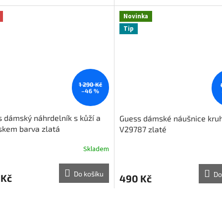
Novinka
Tip
1 290 Kč
–46 %
 dámský náhrdelník s kůží a
Guess dámské náušnice kru
skem barva zlatá
V29787 zlaté
Skladem
Do košíku
Do
 Kč
490 Kč
O
v
l