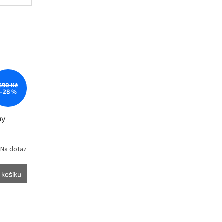
690 Kč
–28 %
hy
Na dotaz
 košíku