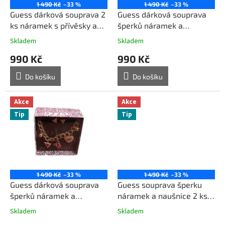
o
1 490 Kč
–33 %
1 490 Kč
–33 %
d
Guess dárková souprava 2
Guess dárková souprava
u
ks náramek s přívěsky a
šperků náramek a
k
naušnice barva stříbrná
naušnice D162 zlatá
Skladem
Skladem
t
990 Kč
990 Kč
ů
Do košíku
Do košíku
Akce
Akce
Tip
Tip
1 490 Kč
–33 %
1 490 Kč
–33 %
Guess dárková souprava
Guess souprava šperku
šperků náramek a
náramek a naušnice 2 ks
naušnice D162 zlatá
barva stříbrná
Skladem
Skladem