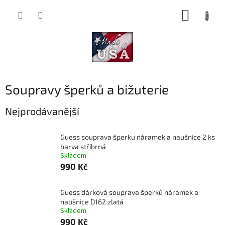
Přejít
NÁKUP
na
obsah
KOŠÍK
Soupravy šperků a bižuterie
Nejprodávanější
Guess souprava šperku náramek a naušnice 2 ks
barva stříbrná
Skladem
990 Kč
Guess dárková souprava šperků náramek a
naušnice D162 zlatá
Skladem
990 Kč