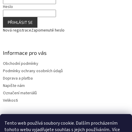
u
Heslo
PŘIHLÁSIT SE
Nová registrace
Zapomenuté heslo
Informace pro vás
Obchodní podmínky
Podmínky ochrany osobních údajů
Doprava a platba
Napište nám
Označení materiálů
Velikosti
Tento web používá soubory cookie. Dalším procházením
tohoto webu vyjadřujete souhlas s jejich používáním.. Více