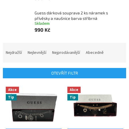
Guess dárková souprava 2 ks náramek s
přívěsky a naušnice barva stříbrná
Skladem
990 Kč
Ř
a
Nejdražší
Nejlevnější
Nejprodávanější
Abecedně
z
e
n
OTEVŘÍT FILTR
í
p
V
r
Akce
Akce
ý
o
Tip
Tip
p
d
i
u
s
k
p
t
r
ů