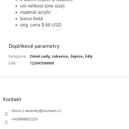
uni velikost (one size)
materiál acrylic
barva šedá
orig. cena $ 68 USD
Doplňkové parametry
Kategorie
:
Zimní sady, rukavice, čepice, šály
EAN
:
722947598999
Z
á
p
a
Kontakt
t
zbozi-z-ameriky
@
seznam.cz
í
+420608022233