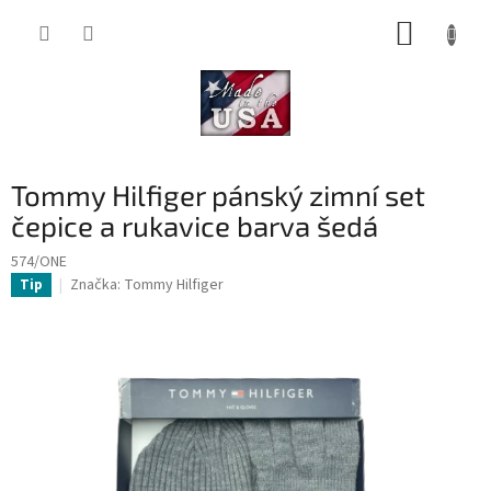
Přejít
NÁKUP
na
obsah
KOŠÍK
Tommy Hilfiger pánský zimní set
čepice a rukavice barva šedá
574/ONE
Značka:
Tommy Hilfiger
Tip