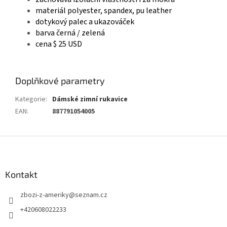
materiál polyester, spandex, pu leather
dotykový palec a ukazováček
barva černá / zelená
cena $ 25 USD
Doplňkové parametry
Kategorie
:
Dámské zimní rukavice
EAN
:
887791054005
Z
á
p
a
Kontakt
t
zbozi-z-ameriky
@
seznam.cz
í
+420608022233