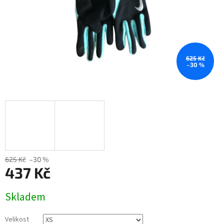
625 Kč
–30 %
625 Kč
–30 %
437 Kč
Měrná
Skladem
cena:
Velikost