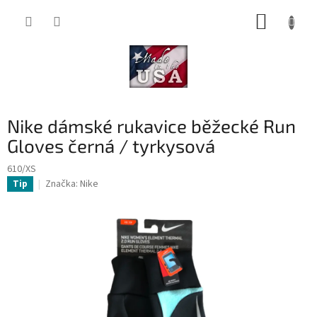
Přejít
NÁKUP
na
obsah
KOŠÍK
Nike dámské rukavice běžecké Run
Gloves černá / tyrkysová
610/XS
Značka:
Nike
Tip