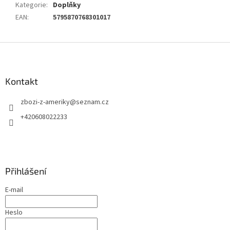
Kategorie
:
Doplňky
EAN
:
5795870768301017
Z
á
p
a
Kontakt
t
zbozi-z-ameriky
@
seznam.cz
í
+420608022233
Přihlášení
E-mail
Heslo