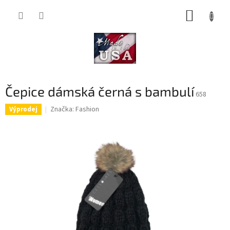
Přejít
NÁKUP
na
obsah
KOŠÍK
Čepice dámská černá s bambulí
658
Značka:
Fashion
Výprodej