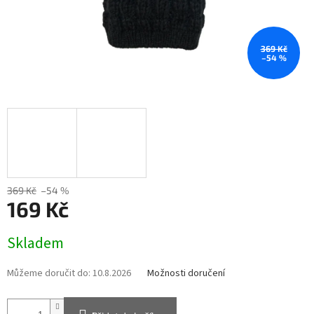
369 Kč
–54 %
369 Kč
–54 %
169 Kč
Měrná
Skladem
cena:
Můžeme doručit do:
10.8.2026
Možnosti doručení