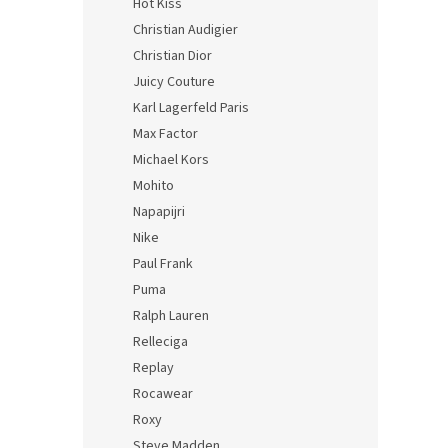
Hot Kiss
Christian Audigier
Christian Dior
Juicy Couture
Karl Lagerfeld Paris
Max Factor
Michael Kors
Mohito
Napapijri
Nike
Paul Frank
Puma
Ralph Lauren
Relleciga
Replay
Rocawear
Roxy
Steve Madden