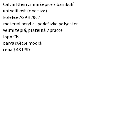
Calvin Klein zimní čepice s bambulí
uni velikost (one size)
kolekce A2KH7067
materiál acrylic, podešívka polyester
velmi teplá, pratelná v pračce
logo CK
barva světle modrá
cena $ 48 USD