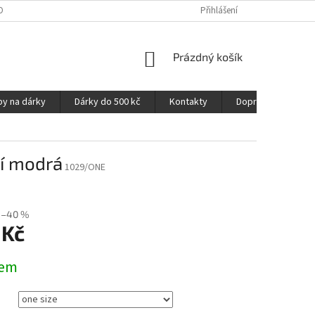
OPRAVA A PLATBA
NAPIŠTE NÁM
OZNAČENÍ MATERIÁLŮ
Přihlášení
VELIK
NÁKUPNÍ
Prázdný košík
KOŠÍK
py na dárky
Dárky do 500 kč
Kontakty
Doprava a platba
lí modrá
1029/ONE
–40 %
 Kč
dem