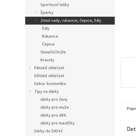
n
Sportovní tašky
e
Šperky
l
Zimní sady, rukavice, čepice, šály
Šály
Rukavice
Čepice
Sluneční brýle
Kravaty
Pánské oblečení
Dětské oblečení
Dekor. kosmetika
Tipy na dárky
dárky pro ženy
dárky pro muže
Popi
dárky pro děti
dárky pro mazlíčky
Det
Dárky do 500 kč