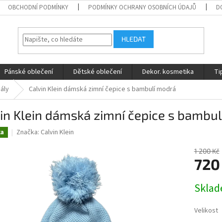
OBCHODNÍ PODMÍNKY
PODMÍNKY OCHRANY OSOBNÍCH ÚDAJŮ
D
HLEDAT
Pánské oblečení
Dětské oblečení
Dekor. kosmetika
Ti
šály
Calvin Klein dámská zimní čepice s bambulí modrá
in Klein dámská zimní čepice s bambu
Značka:
Calvin Klein
ka
1 200 Kč
720
Měrná
Skla
cena:
Velikost