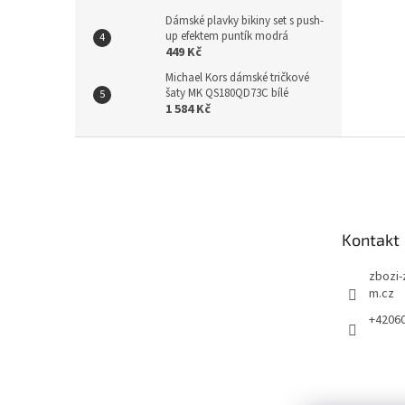
Dámské plavky bikiny set s push-
up efektem puntík modrá
449 Kč
Michael Kors dámské tričkové
šaty MK QS180QD73C bílé
1 584 Kč
Z
á
p
a
t
Kontakt
í
zbozi-
m.cz
+4206