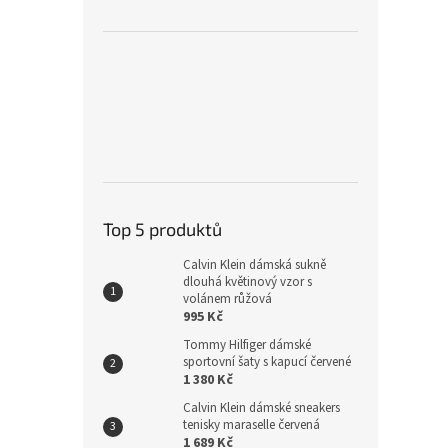
Top 5 produktů
Calvin Klein dámská sukně
dlouhá květinový vzor s
volánem růžová
995 Kč
Tommy Hilfiger dámské
sportovní šaty s kapucí červené
1 380 Kč
Calvin Klein dámské sneakers
tenisky maraselle červená
1 689 Kč