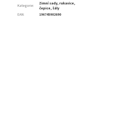
Zimní sady, rukavice,
Kategorie
:
čepice, šály
EAN
:
196745902690