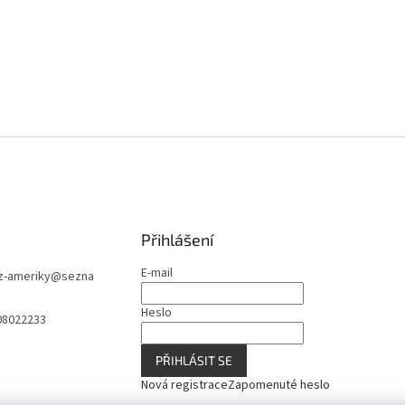
Přihlášení
E-mail
z-ameriky
@
sezna
Heslo
08022233
PŘIHLÁSIT SE
Nová registrace
Zapomenuté heslo