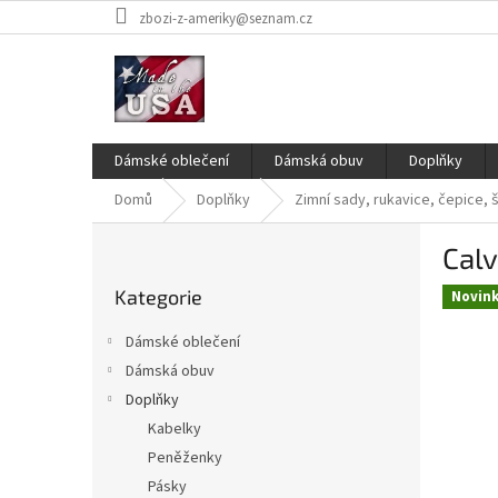
Přejít
zbozi-z-ameriky@seznam.cz
na
obsah
Dámské oblečení
Dámská obuv
Doplňky
Domů
Doplňky
Zimní sady, rukavice, čepice, 
P
Calv
o
Přeskočit
s
Kategorie
kategorie
Novin
t
r
Dámské oblečení
a
Dámská obuv
n
Doplňky
n
í
Kabelky
p
Peněženky
a
Pásky