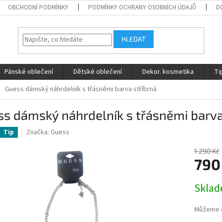
OBCHODNÍ PODMÍNKY
PODMÍNKY OCHRANY OSOBNÍCH ÚDAJŮ
D
HLEDAT
Pánské oblečení
Dětské oblečení
Dekor. kosmetika
Ti
Guess dámský náhrdelník s třásněmi barva stříbrná
s dámský náhrdelník s třásněmi barva
Značka:
Guess
Tip
1 290 Kč
790
Měrná
Skla
cena:
Můžeme d