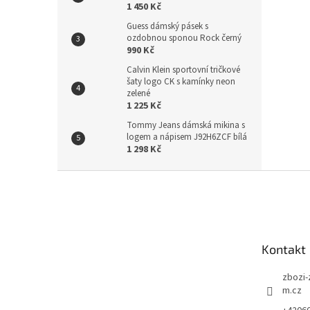
1 450 Kč
Guess dámský pásek s
ozdobnou sponou Rock černý
990 Kč
Calvin Klein sportovní tričkové
šaty logo CK s kamínky neon
zelené
1 225 Kč
Tommy Jeans dámská mikina s
logem a nápisem J92H6ZCF bílá
1 298 Kč
Z
á
p
a
t
Kontakt
í
zbozi-
m.cz