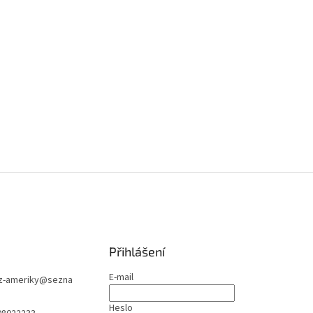
Přihlášení
E-mail
z-ameriky
@
sezna
Heslo