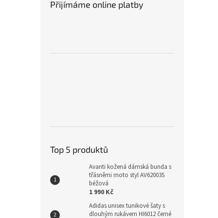
Přijímáme online platby
Top 5 produktů
Avanti kožená dámská bunda s
třásněmi moto styl AV62003S
béžová
1 990 Kč
Adidas unisex tunikové šaty s
dlouhým rukávem HI6012 černé