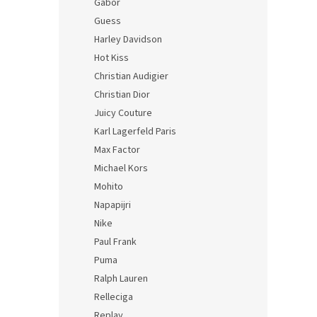
Gabor
Guess
Harley Davidson
Hot Kiss
Christian Audigier
Christian Dior
Juicy Couture
Karl Lagerfeld Paris
Max Factor
Michael Kors
Mohito
Napapijri
Nike
Paul Frank
Puma
Ralph Lauren
Relleciga
Replay