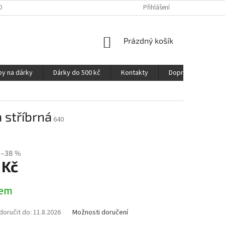
OPRAVA A PLATBA
NAPIŠTE NÁM
OZNAČENÍ MATERIÁLŮ
Přihlášení
VELIK
NÁKUPNÍ
Prázdný košík
KOŠÍK
py na dárky
Dárky do 500 kč
Kontakty
Doprava a platba
 stříbrná
640
–38 %
 Kč
dem
oručit do:
11.8.2026
Možnosti doručení