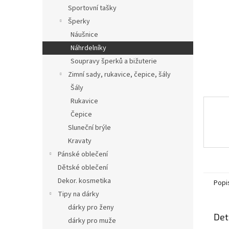
n
Sportovní tašky
e
Šperky
l
Náušnice
Náhrdelníky
Soupravy šperků a bižuterie
Zimní sady, rukavice, čepice, šály
Šály
Rukavice
Čepice
Sluneční brýle
Kravaty
Pánské oblečení
Dětské oblečení
Dekor. kosmetika
Popi
Tipy na dárky
dárky pro ženy
Det
dárky pro muže