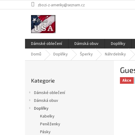
Přejít
zbozi-z-ameriky@seznam.cz
na
obsah
Dámské oblečení
Dámská obuv
Doplňky
Domů
Doplňky
Šperky
Náhrdelníky
P
Gues
o
Přeskočit
s
Kategorie
kategorie
Akce
t
r
Dámské oblečení
a
Dámská obuv
n
Doplňky
n
í
Kabelky
p
Peněženky
a
Pásky