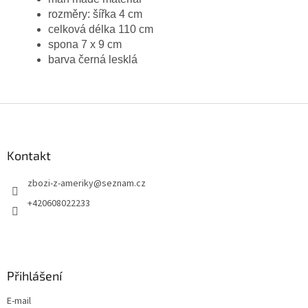
rozměry: šířka 4 cm
celková délka 110 cm
spona 7 x 9 cm
barva černá lesklá
Z
á
p
a
Kontakt
t
zbozi-z-ameriky
@
seznam.cz
í
+420608022233
Přihlášení
E-mail