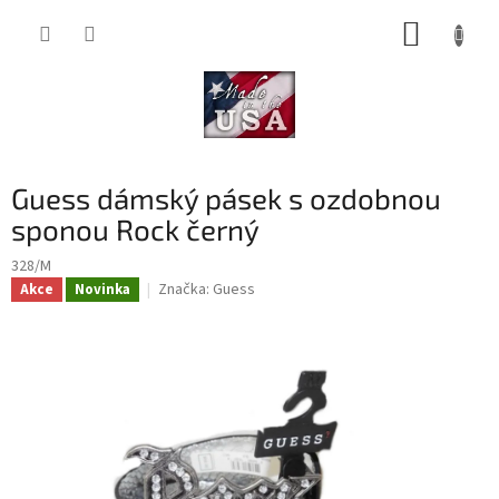
Přejít
NÁKUP
na
obsah
KOŠÍK
Guess dámský pásek s ozdobnou
sponou Rock černý
328/M
Značka:
Guess
Akce
Novinka