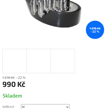
1 276 Kč
–22 %
1 276 Kč
–22 %
990 Kč
Měrná
Skladem
cena:
Velikost