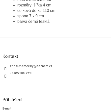
rozměry: šířka 4 cm
celková délka 110 cm
spona 7 x 9 cm
barva černá lesklá
Z
á
p
a
Kontakt
t
zbozi-z-ameriky
@
seznam.cz
í
+420608022233
Přihlášení
E-mail