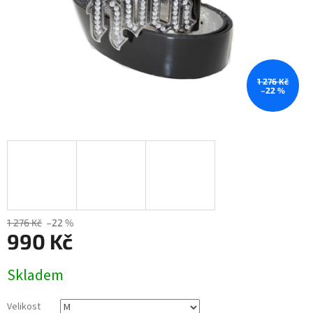
1 276 Kč
–22 %
1 276 Kč
–22 %
990 Kč
Měrná
Skladem
cena:
Velikost