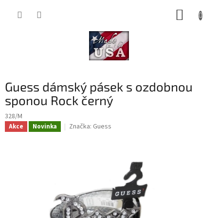
Přejít
NÁKUP
na
obsah
KOŠÍK
Guess dámský pásek s ozdobnou
sponou Rock černý
328/M
Značka:
Guess
Akce
Novinka