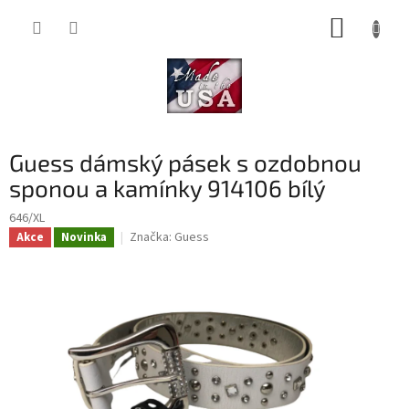
Přejít
NÁKUP
na
obsah
KOŠÍK
Guess dámský pásek s ozdobnou
sponou a kamínky 914106 bílý
646/XL
Značka:
Guess
Akce
Novinka