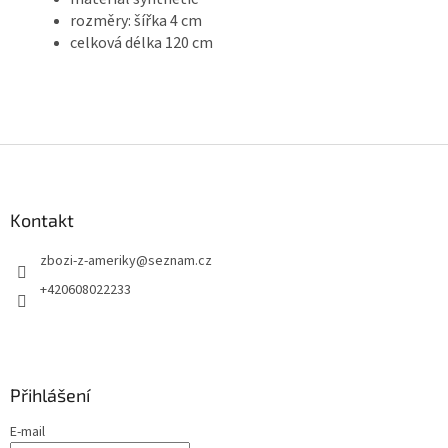
rozměry: šířka 4 cm
celková délka 120 cm
Z
á
p
a
Kontakt
t
zbozi-z-ameriky
@
seznam.cz
í
+420608022233
Přihlášení
E-mail