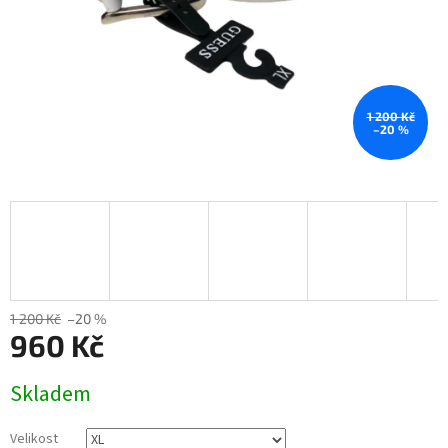
1 200 Kč
–20 %
1 200 Kč
–20 %
960 Kč
Měrná
Skladem
cena:
Velikost