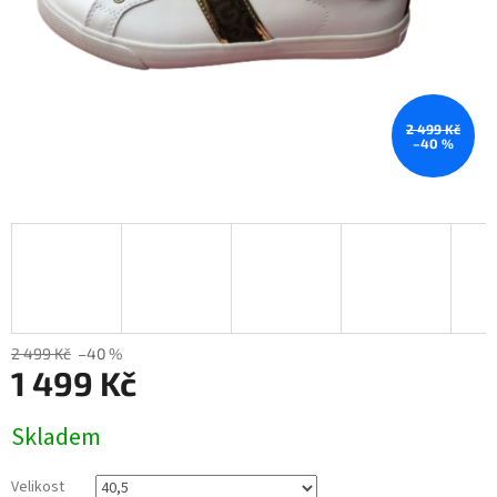
2 499 Kč
–40 %
2 499 Kč
–40 %
1 499 Kč
Měrná
Skladem
cena:
Velikost