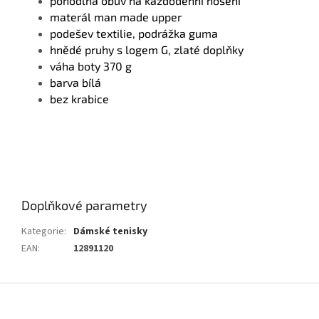
pohodlná obuv na každodenní nošení
materál man made upper
podešev textilie, podrážka guma
hnědé pruhy s logem G, zlaté doplňky
váha boty 370 g
barva bílá
bez krabice
Doplňkové parametry
Kategorie
:
Dámské tenisky
EAN
:
12891120
Z
á