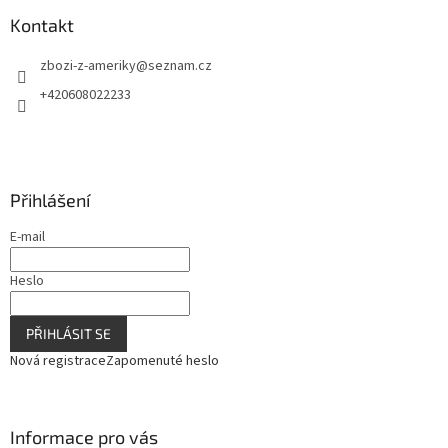
p
a
Kontakt
t
zbozi-z-ameriky
@
seznam.cz
í
+420608022233
Přihlášení
E-mail
Heslo
PŘIHLÁSIT SE
Nová registrace
Zapomenuté heslo
Informace pro vás