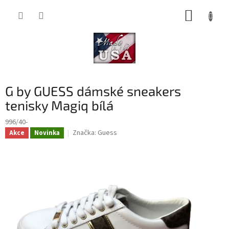
Přejít
NÁKUP
na
obsah
KOŠÍK
G by GUESS dámské sneakers
tenisky Magiq bílá
996/40-
Značka:
Guess
Akce
Novinka