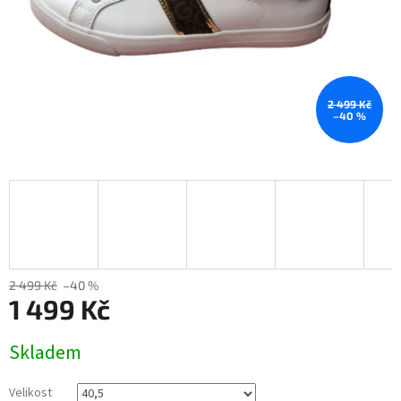
2 499 Kč
–40 %
2 499 Kč
–40 %
1 499 Kč
Měrná
Skladem
cena:
Velikost