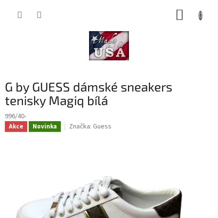
Přejít
NÁKUP
na
obsah
KOŠÍK
G by GUESS dámské sneakers
tenisky Magiq bílá
996/40-
Značka:
Guess
Akce
Novinka