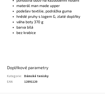
pohodlná obuv na každodenní nošení
materál man made upper
podešev textilie, podrážka guma
hnědé pruhy s logem G, zlaté doplňky
váha boty 370 g
barva bílá
bez krabice
Doplňkové parametry
Kategorie
:
Dámské tenisky
EAN
:
12891120
Z
á