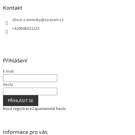
p
a
Kontakt
t
zbozi-z-ameriky
@
seznam.cz
í
+420608022233
Přihlášení
E-mail
Heslo
PŘIHLÁSIT SE
Nová registrace
Zapomenuté heslo
Informace pro vás