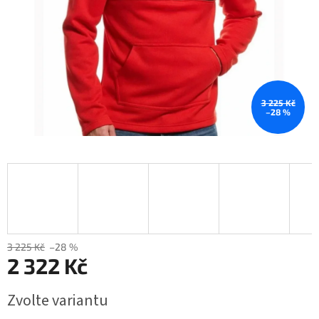
3 225 Kč
–28 %
3 225 Kč
–28 %
2 322 Kč
Měrná
Zvolte variantu
cena: