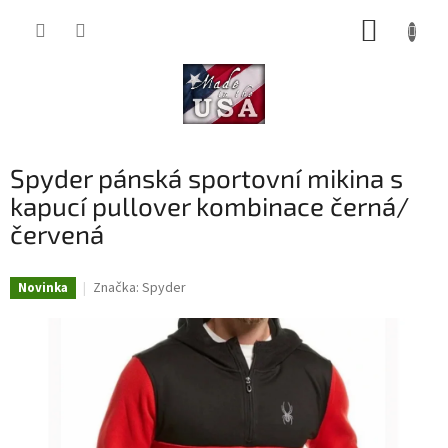
Přejít
NÁKUP
na
obsah
KOŠÍK
Spyder pánská sportovní mikina s
kapucí pullover kombinace černá/
červená
Značka:
Spyder
Novinka