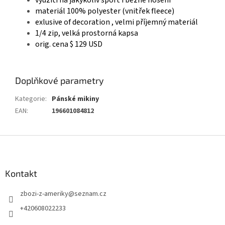
využití na jakýkoliv sport i běžné nošení
materiál 100% polyester (vnitřek fleece)
exlusive of decoration , velmi příjemný materiál
1/4 zip, velká prostorná kapsa
orig. cena $ 129 USD
Doplňkové parametry
Kategorie
:
Pánské mikiny
EAN
:
196601084812
Z
á
p
a
Kontakt
t
zbozi-z-ameriky
@
seznam.cz
í
+420608022233