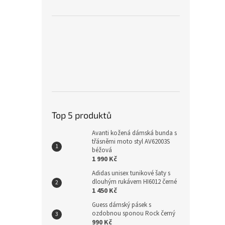
Top 5 produktů
Avanti kožená dámská bunda s
třásněmi moto styl AV62003S
béžová
1 990 Kč
Adidas unisex tunikové šaty s
dlouhým rukávem HI6012 černé
1 450 Kč
Guess dámský pásek s
ozdobnou sponou Rock černý
990 Kč