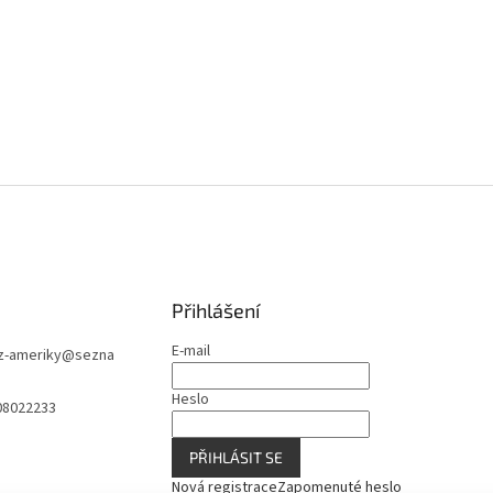
Přihlášení
E-mail
z-ameriky
@
sezna
Heslo
08022233
PŘIHLÁSIT SE
Nová registrace
Zapomenuté heslo