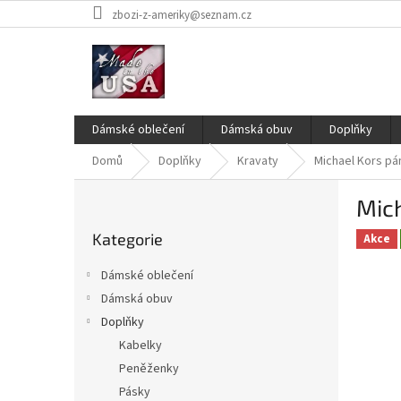
Přejít
zbozi-z-ameriky@seznam.cz
na
obsah
Dámské oblečení
Dámská obuv
Doplňky
Domů
Doplňky
Kravaty
Michael Kors pá
P
Mich
o
Přeskočit
s
Kategorie
kategorie
Akce
t
r
Dámské oblečení
a
Dámská obuv
n
Doplňky
n
í
Kabelky
p
Peněženky
a
Pásky