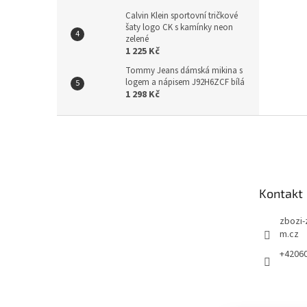
Calvin Klein sportovní tričkové
šaty logo CK s kamínky neon
zelené
1 225 Kč
Tommy Jeans dámská mikina s
logem a nápisem J92H6ZCF bílá
1 298 Kč
Z
á
p
a
t
Kontakt
í
zbozi-
m.cz
+4206