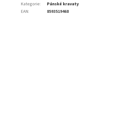
Kategorie
:
Pánské kravaty
EAN
:
8593519468