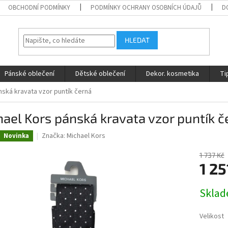
OBCHODNÍ PODMÍNKY
PODMÍNKY OCHRANY OSOBNÍCH ÚDAJŮ
D
HLEDAT
Pánské oblečení
Dětské oblečení
Dekor. kosmetika
Ti
nská kravata vzor puntík černá
ael Kors pánská kravata vzor puntík č
Značka:
Michael Kors
Novinka
1 737 Kč
1 25
Měrná
Skla
cena:
Velikost