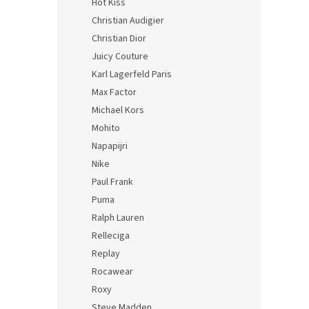
Hot Kiss
Christian Audigier
Christian Dior
Juicy Couture
Karl Lagerfeld Paris
Max Factor
Michael Kors
Mohito
Napapijri
Nike
Paul Frank
Puma
Ralph Lauren
Relleciga
Replay
Rocawear
Roxy
Steve Madden