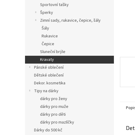
n
Sportovní tašky
e
Šperky
l
Zimní sady, rukavice, čepice, šály
Šály
Rukavice
Čepice
Sluneční brýle
Kravaty
Pánské oblečení
Dětské oblečení
Dekor. kosmetika
Tipy na dárky
dárky pro ženy
dárky pro muže
Popi
dárky pro děti
dárky pro mazlíčky
Det
Dárky do 500 kč