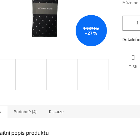
Můžeme d
1 737 Kč
–27 %
Detailní 
TISK
s
Podobné (4)
Diskuze
ailní popis produktu