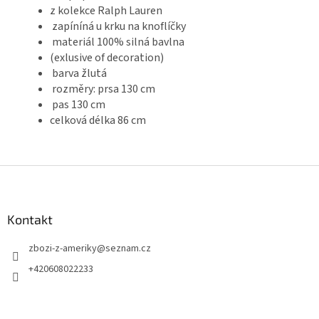
z kolekce Ralph Lauren
zapíníná u krku na knoflíčky
materiál 100% silná bavlna
(exlusive of decoration)
barva žlutá
rozměry: prsa 130 cm
pas 130 cm
celková délka 86 cm
Z
á
p
a
Kontakt
t
zbozi-z-ameriky
@
seznam.cz
í
+420608022233