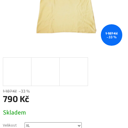
1 187 Kč
–33 %
1 187 Kč
–33 %
790 Kč
Měrná
Skladem
cena:
Velikost