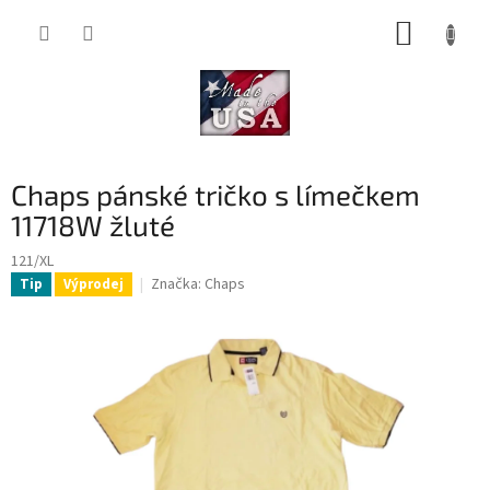
Přejít
NÁKUP
na
obsah
KOŠÍK
Chaps pánské tričko s límečkem
11718W žluté
121/XL
Značka:
Chaps
Tip
Výprodej