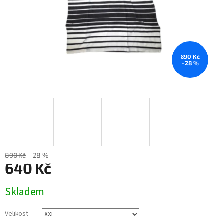
890 Kč
–28 %
890 Kč
–28 %
640 Kč
Měrná
Skladem
cena:
Velikost