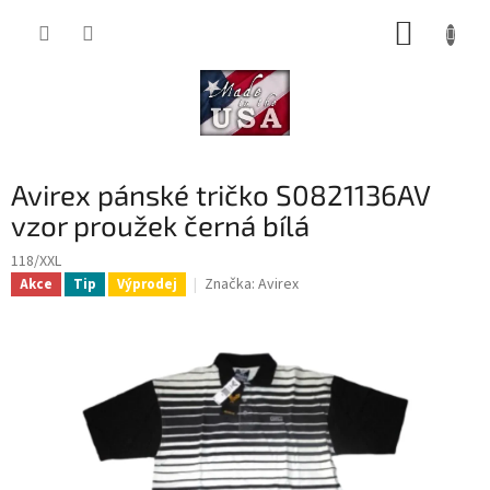
Přejít
NÁKUP
na
obsah
KOŠÍK
Avirex pánské tričko S0821136AV
vzor proužek černá bílá
118/XXL
Značka:
Avirex
Akce
Tip
Výprodej