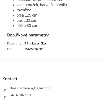
vzor proužek, barva černá/bílá
rozměry:
prsa 125 cm
pas 130 cm
délka 80 cm
Doplňkové parametry
Kategorie
:
Pánská trička
EAN
:
85425976532
Z
á
p
a
Kontakt
t
zbozi-z-ameriky
@
seznam.cz
í
+420608022233