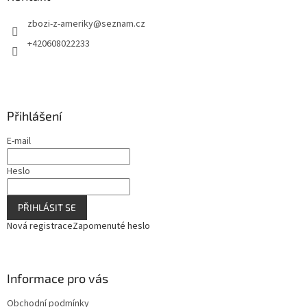
c
t
í
zbozi-z-ameriky
@
seznam.cz
í
p
r
+420608022233
v
k
y
v
ý
Přihlášení
p
i
E-mail
s
u
Heslo
PŘIHLÁSIT SE
Nová registrace
Zapomenuté heslo
Informace pro vás
Obchodní podmínky