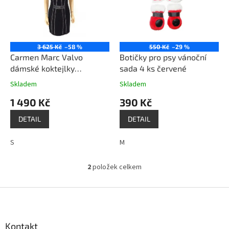
i
r
s
o
p
d
r
u
o
k
3 625 Kč
–58 %
550 Kč
–29 %
d
t
Carmen Marc Valvo
Botičky pro psy vánoční
u
ů
dámské koktejlky
sada 4 ks červené
k
společenské design šaty
Skladem
Skladem
t
se zdobením černé
1 490 Kč
390 Kč
ů
DETAIL
DETAIL
S
M
2
položek celkem
O
v
l
Z
á
á
d
p
a
a
Kontakt