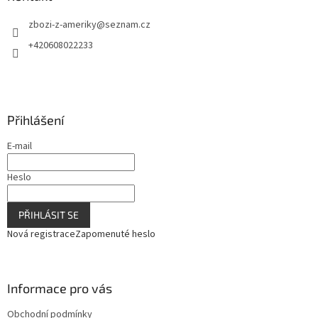
c
t
í
zbozi-z-ameriky
@
seznam.cz
í
p
r
+420608022233
v
k
y
v
ý
Přihlášení
p
i
E-mail
s
u
Heslo
PŘIHLÁSIT SE
Nová registrace
Zapomenuté heslo
Informace pro vás
Obchodní podmínky