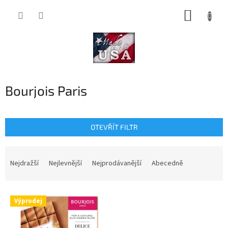
Přejít
NÁKUP
na
obsah
KOŠÍK
Bourjois Paris
OTEVŘÍT FILTR
Ř
a
Nejdražší
Nejlevnější
Nejprodávanější
Abecedně
z
e
V
n
Výprodej
ý
í
p
p