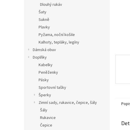
n
Dlouhý rukáv
e
Šaty
l
Sukně
Plavky
Pyžama, noční košile
Kalhoty, tepláky, legíny
Dámská obuv
Doplňky
Kabelky
Peněženky
Pásky
Sportovní tašky
Šperky
Zimní sady, rukavice, čepice, šály
Popi
Šály
Rukavice
Det
Čepice