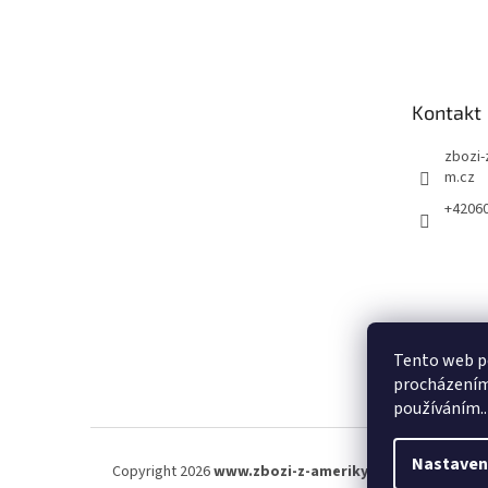
á
p
a
t
Kontakt
í
zbozi-
m.cz
+4206
Tento web po
procházením 
používáním..
Nastaven
Copyright 2026
www.zbozi-z-ameriky.cz
. Všechna práva