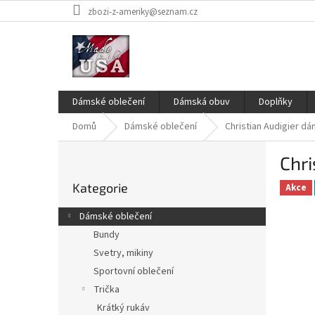
Přejít
zbozi-z-ameriky@seznam.cz
na
obsah
Dámské oblečení
Dámská obuv
Doplňky
Domů
Dámské oblečení
Christian Audigier d
P
Chri
o
Přeskočit
s
Kategorie
kategorie
Akce
t
r
Dámské oblečení
a
Bundy
n
Svetry, mikiny
n
í
Sportovní oblečení
p
Trička
a
Krátký rukáv