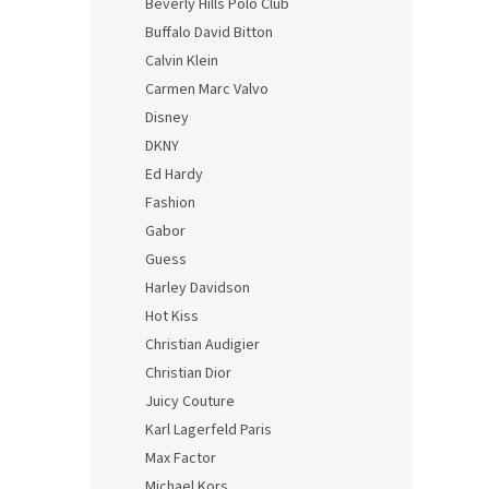
Beverly Hills Polo Club
Buffalo David Bitton
Calvin Klein
Carmen Marc Valvo
Disney
DKNY
Ed Hardy
Fashion
Gabor
Guess
Harley Davidson
Hot Kiss
Christian Audigier
Christian Dior
Juicy Couture
Karl Lagerfeld Paris
Max Factor
Michael Kors