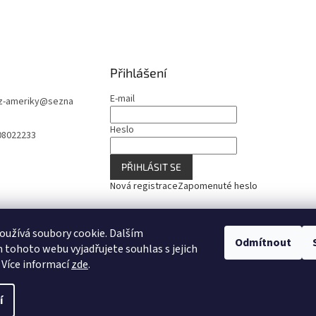
Přihlášení
E-mail
z-ameriky
@
sezna
Heslo
08022233
PŘIHLÁSIT SE
Nová registrace
Zapomenuté heslo
užívá soubory cookie. Dalším
Odmítnout
tohoto webu vyjadřujete souhlas s jejich
 Více informací
zde
.
í
 vyhrazena.