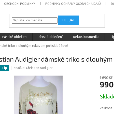
OBCHODNÍ PODMÍNKY
PODMÍNKY OCHRANY OSOBNÍCH ÚDAJŮ
D
HLEDAT
Pánské oblečení
Dětské oblečení
Dekor. kosmetika
Ti
ámské triko s dlouhým rukávem potisk béžové
stian Audigier dámské triko s dlouhý
Značka:
Christian Audigier
Tip
1 690 Kč
990
Měrná
Skla
cena:
Velikost