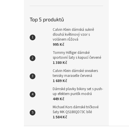
Top 5 produktů
Calvin Klein dámská sukně
dlouhá květinový vzor s
volánem růžová
995 Kč
Tommy Hilfiger dámské
sportovní šaty s kapucí červené
1 380 Kč
Calvin Klein dámské sneakers
tenisky maraselle červená
1 689 Kč
Dámské plavky bikiny set s push-
up efektem puntík modrá
449 Kč
Michael Kors dámské tričkové
šaty MK QS180QD73C bílé
1 584 Kč
Z